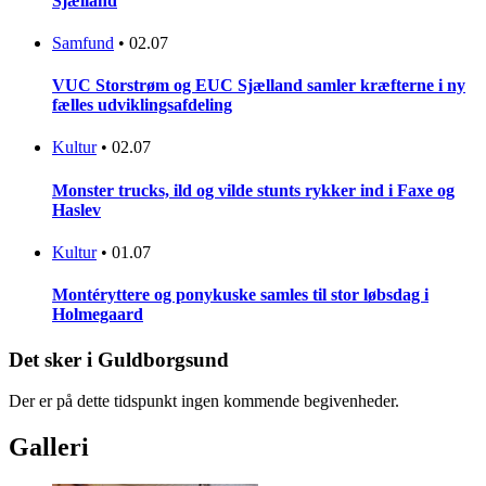
Sjælland
Samfund
•
02.07
VUC Storstrøm og EUC Sjælland samler kræfterne i ny
fælles udviklingsafdeling
Kultur
•
02.07
Monster trucks, ild og vilde stunts rykker ind i Faxe og
Haslev
Kultur
•
01.07
Montéryttere og ponykuske samles til stor løbsdag i
Holmegaard
Det sker i Guldborgsund
Der er på dette tidspunkt ingen kommende begivenheder.
Galleri