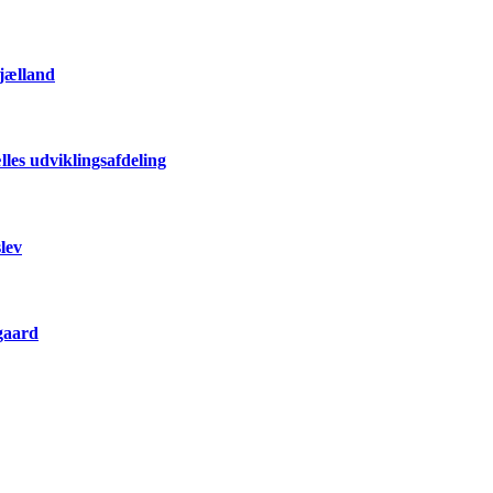
Sjælland
les udviklingsafdeling
lev
gaard