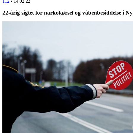
112
•
14.02.22
22-årig sigtet for narkokørsel og våbenbesiddelse i N