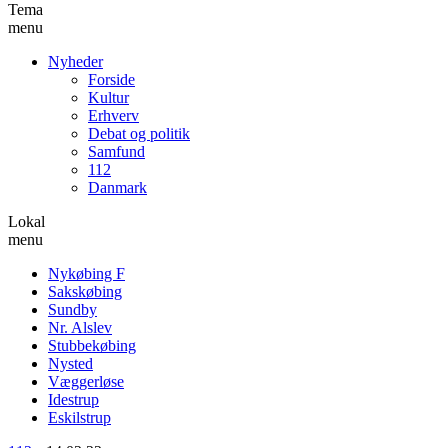
Tema
menu
Nyheder
Forside
Kultur
Erhverv
Debat og politik
Samfund
112
Danmark
Lokal
menu
Nykøbing F
Sakskøbing
Sundby
Nr. Alslev
Stubbekøbing
Nysted
Væggerløse
Idestrup
Eskilstrup