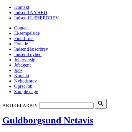
Kontakt
Indsend NYHED
Indsend LÆSERBREV
Contact
Eksempelside
Find firma
Forside
Indsend læserbrev
Indsend nyhed
Job oversigt
Jobagent
Jobs
Kontakt
Nyhedsbrev
Opret Job
Sample page
search
ARTIKELARKIV
Guldborgsund Netavis