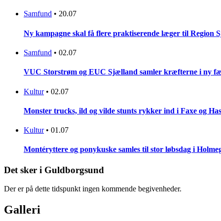
Samfund
•
20.07
Ny kampagne skal få flere praktiserende læger til Region 
Samfund
•
02.07
VUC Storstrøm og EUC Sjælland samler kræfterne i ny fæl
Kultur
•
02.07
Monster trucks, ild og vilde stunts rykker ind i Faxe og Has
Kultur
•
01.07
Montéryttere og ponykuske samles til stor løbsdag i Holme
Det sker i Guldborgsund
Der er på dette tidspunkt ingen kommende begivenheder.
Galleri