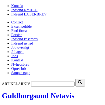
Kontakt
Indsend NYHED
Indsend LÆSERBREV
Contact
Eksempelside
Find firma
Forside
Indsend læserbrev
Indsend nyhed
Job oversigt
Jobagent
Jobs
Kontakt
Nyhedsbrev
Opret Job
Sample page
search
ARTIKELARKIV
Guldborgsund Netavis