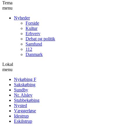
Tema
menu
Nyheder
Forside
Kultur
Erhverv
Debat og politik
Samfund
112
Danmark
Lokal
menu
Nykøbing F
Sakskøbing
Sundby
Nr. Alslev
Stubbekøbing
Nysted
Væggerløse
Idestrup
Eskilstrup