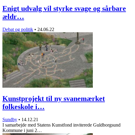
Enigt udvalg vil styrke svage og sårbare
ældr…
Debat og politik
•
24.06.22
Kunstprojekt til ny svanemærket
folkeskole i…
Sundby
•
14.12.21
I samarbejde med Statens Kunstfond inviterede Guldborgsund
Kommune i juni 2…