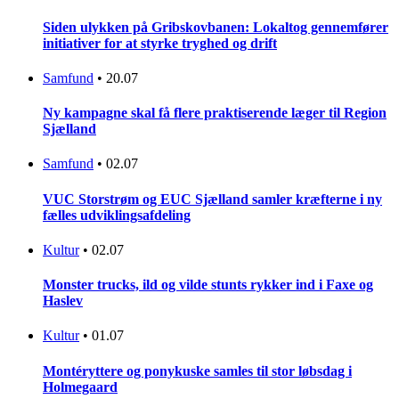
Siden ulykken på Gribskovbanen: Lokaltog gennemfører
initiativer for at styrke tryghed og drift
Samfund
•
20.07
Ny kampagne skal få flere praktiserende læger til Region
Sjælland
Samfund
•
02.07
VUC Storstrøm og EUC Sjælland samler kræfterne i ny
fælles udviklingsafdeling
Kultur
•
02.07
Monster trucks, ild og vilde stunts rykker ind i Faxe og
Haslev
Kultur
•
01.07
Montéryttere og ponykuske samles til stor løbsdag i
Holmegaard