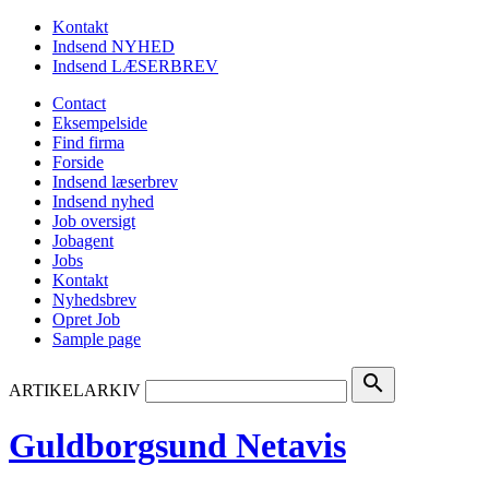
Kontakt
Indsend NYHED
Indsend LÆSERBREV
Contact
Eksempelside
Find firma
Forside
Indsend læserbrev
Indsend nyhed
Job oversigt
Jobagent
Jobs
Kontakt
Nyhedsbrev
Opret Job
Sample page
search
ARTIKELARKIV
Guldborgsund Netavis