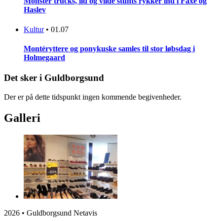
Monster trucks, ild og vilde stunts rykker ind i Faxe og
Haslev
Kultur
•
01.07
Montéryttere og ponykuske samles til stor løbsdag i
Holmegaard
Det sker i Guldborgsund
Der er på dette tidspunkt ingen kommende begivenheder.
Galleri
2026 • Guldborgsund Netavis