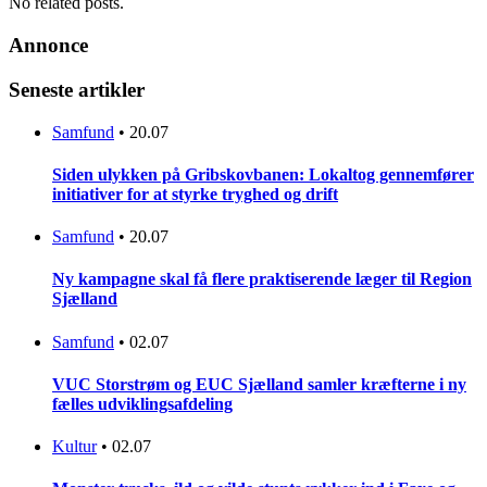
No related posts.
Annonce
Seneste artikler
Samfund
•
20.07
Siden ulykken på Gribskovbanen: Lokaltog gennemfører
initiativer for at styrke tryghed og drift
Samfund
•
20.07
Ny kampagne skal få flere praktiserende læger til Region
Sjælland
Samfund
•
02.07
VUC Storstrøm og EUC Sjælland samler kræfterne i ny
fælles udviklingsafdeling
Kultur
•
02.07