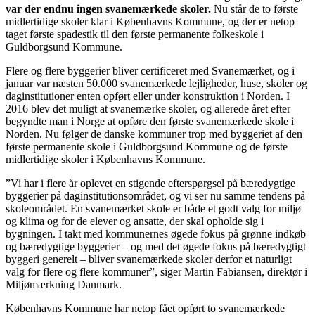
var der endnu ingen svanemærkede skoler.
Nu står de to første
midlertidige skoler klar i Københavns Kommune, og der er netop
taget første spadestik til den første permanente folkeskole i
Guldborgsund Kommune.
Flere og flere byggerier bliver certificeret med Svanemærket, og i
januar var næsten 50.000 svanemærkede lejligheder, huse, skoler og
daginstitutioner enten opført eller under konstruktion i Norden. I
2016 blev det muligt at svanemærke skoler, og allerede året efter
begyndte man i Norge at opføre den første svanemærkede skole i
Norden. Nu følger de danske kommuner trop med byggeriet af den
første permanente skole i Guldborgsund Kommune og de første
midlertidige skoler i Københavns Kommune.
”Vi har i flere år oplevet en stigende efterspørgsel på bæredygtige
byggerier på daginstitutionsområdet, og vi ser nu samme tendens på
skoleområdet. En svanemærket skole er både et godt valg for miljø
og klima og for de elever og ansatte, der skal opholde sig i
bygningen. I takt med kommunernes øgede fokus på grønne indkøb
og bæredygtige byggerier – og med det øgede fokus på bæredygtigt
byggeri generelt – bliver svanemærkede skoler derfor et naturligt
valg for flere og flere kommuner”, siger Martin Fabiansen, direktør i
Miljømærkning Danmark.
Københavns Kommune har netop fået opført to svanemærkede