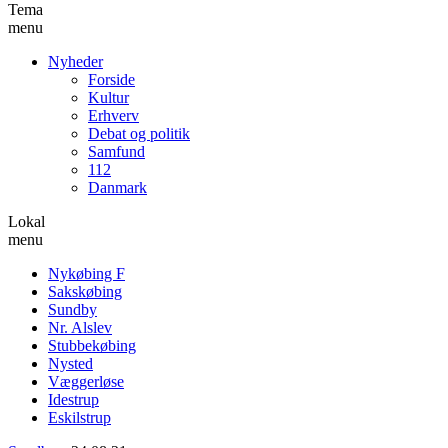
Tema
menu
Nyheder
Forside
Kultur
Erhverv
Debat og politik
Samfund
112
Danmark
Lokal
menu
Nykøbing F
Sakskøbing
Sundby
Nr. Alslev
Stubbekøbing
Nysted
Væggerløse
Idestrup
Eskilstrup