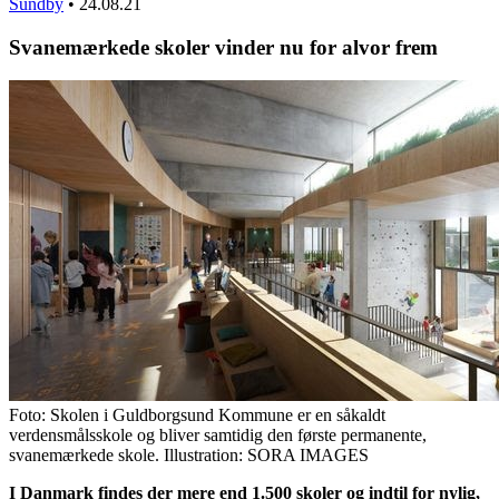
Sundby
•
24.08.21
Svanemærkede skoler vinder nu for alvor frem
Foto: Skolen i Guldborgsund Kommune er en såkaldt
verdensmålsskole og bliver samtidig den første permanente,
svanemærkede skole. Illustration: SORA IMAGES
I Danmark findes der mere end 1.500 skoler og indtil for nylig,