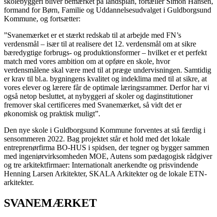
skolebyggeri bliver bemærket på landsplan, fortæller Simon Hansen,
formand for Børn, Familie og Uddannelsesudvalget i Guldborgsund
Kommune, og fortsætter:
”Svanemærket er et stærkt redskab til at arbejde med FN’s
verdensmål – især til at realisere det 12. verdensmål om at sikre
bæredygtige forbrugs- og produktionsformer – hvilket er et perfekt
match med vores ambition om at opføre en skole, hvor
verdensmålene skal være med til at præge undervisningen. Samtidig
er krav til bl.a. bygningens kvalitet og indeklima med til at sikre, at
vores elever og lærere får de optimale læringsrammer. Derfor har vi
også netop besluttet, at nybyggeri af skoler og daginstitutioner
fremover skal certificeres med Svanemærket, så vidt det er
økonomisk og praktisk muligt”.
Den nye skole i Guldborgsund Kommune forventes at stå færdig i
sensommeren 2022. Bag projektet står et hold med det lokale
entreprenørfirma BO-HUS i spidsen, der tegner og bygger sammen
med ingeniørvirksomheden MOE, Autens som pædagogisk rådgiver
og tre arkitektfirmaer: Internationalt anerkendte og prisvindende
Henning Larsen Arkitekter, SKALA Arkitekter og de lokale ETN-
arkitekter.
SVANEMÆRKET