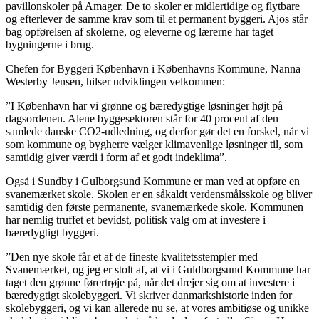
pavillonskoler på Amager. De to skoler er midlertidige og flytbare
og efterlever de samme krav som til et permanent byggeri. Ajos står
bag opførelsen af skolerne, og eleverne og lærerne har taget
bygningerne i brug.
Chefen for Byggeri København i Københavns Kommune, Nanna
Westerby Jensen, hilser udviklingen velkommen:
”I København har vi grønne og bæredygtige løsninger højt på
dagsordenen. Alene byggesektoren står for 40 procent af den
samlede danske CO2-udledning, og derfor gør det en forskel, når vi
som kommune og bygherre vælger klimavenlige løsninger til, som
samtidig giver værdi i form af et godt indeklima”.
Også i Sundby i Gulborgsund Kommune er man ved at opføre en
svanemærket skole. Skolen er en såkaldt verdensmålsskole og bliver
samtidig den første permanente, svanemærkede skole. Kommunen
har nemlig truffet et bevidst, politisk valg om at investere i
bæredygtigt byggeri.
”Den nye skole får et af de fineste kvalitetsstempler med
Svanemærket, og jeg er stolt af, at vi i Guldborgsund Kommune har
taget den grønne førertrøje på, når det drejer sig om at investere i
bæredygtigt skolebyggeri. Vi skriver danmarkshistorie inden for
skolebyggeri, og vi kan allerede nu se, at vores ambitiøse og unikke