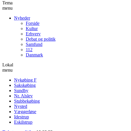
Tema
menu
Nyheder
Forside
Kultur
Erhverv
Debat og politik
Samfund
112
Danmark
Lokal
menu
Nykøbing F
Sakskøbing
Sundby
Nr. Alslev
Stubbekøbing
Nysted
Væggerløse
Idestrup
Eskilstrup