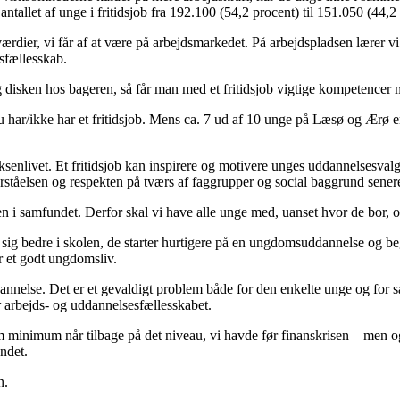
 antallet af unge i fritidsjob fra 192.100 (54,2 procent) til 151.050 (44,2
ærdier, vi får af at være på arbejdsmarkedet. På arbejdspladsen lærer vi
dsfællesskab.
 disken hos bageren, så får man med et fritidsjob vigtige kompetencer 
 du har/ikke har et fritidsjob. Mens ca. 7 ud af 10 unge på Læsø og Ærø 
 voksenlivet. Et fritidsjob kan inspirere og motivere unges uddannelsesv
forståelsen og respekten på tværs af faggrupper og social baggrund senere
n i samfundet. Derfor skal vi have alle unge med, uanset hvor de bor, o
ig bedre i skolen, de starter hurtigere på en ungdomsuddannelse og beg
or et godt ungdomsliv.
nelse. Det er et gevaldigt problem både for den enkelte unge og for samfu
for arbejds- og uddannelsesfællesskabet.
om minimum når tilbage på det niveau, vi havde før finanskrisen – men 
undet.
n.