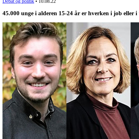
Debat og politik
•
10.08.22
45.000 unge i alderen 15-24 år er hverken i job eller 