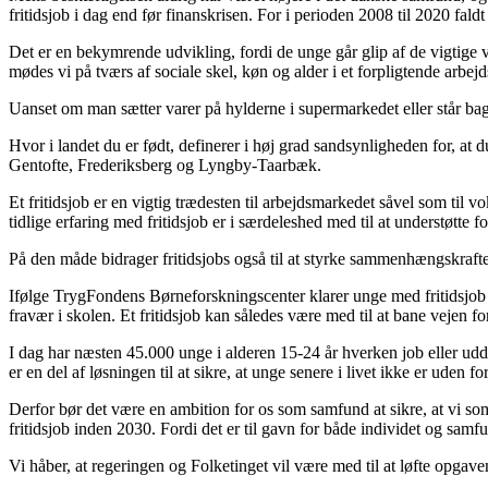
fritidsjob i dag end før finanskrisen. For i perioden 2008 til 2020 faldt
Det er en bekymrende udvikling, fordi de unge går glip af de vigtige v
mødes vi på tværs af sociale skel, køn og alder i et forpligtende arbej
Uanset om man sætter varer på hylderne i supermarkedet eller står bag
Hvor i landet du er født, definerer i høj grad sandsynligheden for, at
Gentofte, Frederiksberg og Lyngby-Taarbæk.
Et fritidsjob er en vigtig trædesten til arbejdsmarkedet såvel som til
tidlige erfaring med fritidsjob er i særdeleshed med til at understøtte 
På den måde bidrager fritidsjobs også til at styrke sammenhængskrafte
Ifølge TrygFondens Børneforskningscenter klarer unge med fritidsjob s
fravær i skolen. Et fritidsjob kan således være med til at bane vejen f
I dag har næsten 45.000 unge i alderen 15-24 år hverken job eller uddan
er en del af løsningen til at sikre, at unge senere i livet ikke er uden 
Derfor bør det være en ambition for os som samfund at sikre, at vi s
fritidsjob inden 2030. Fordi det er til gavn for både individet og samf
Vi håber, at regeringen og Folketinget vil være med til at løfte opgave