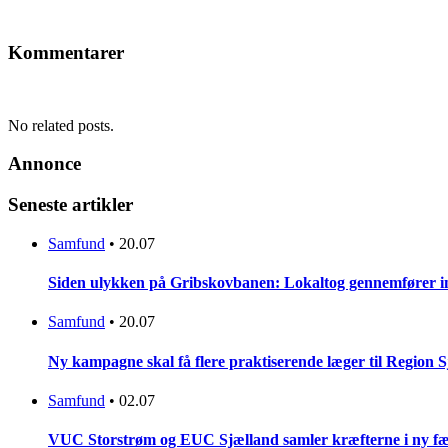
Kommentarer
No related posts.
Annonce
Seneste artikler
Samfund
•
20.07
Siden ulykken på Gribskovbanen: Lokaltog gennemfører initi
Samfund
•
20.07
Ny kampagne skal få flere praktiserende læger til Region 
Samfund
•
02.07
VUC Storstrøm og EUC Sjælland samler kræfterne i ny fæl