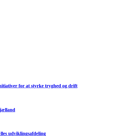
ativer for at styrke tryghed og drift
Sjælland
les udviklingsafdeling