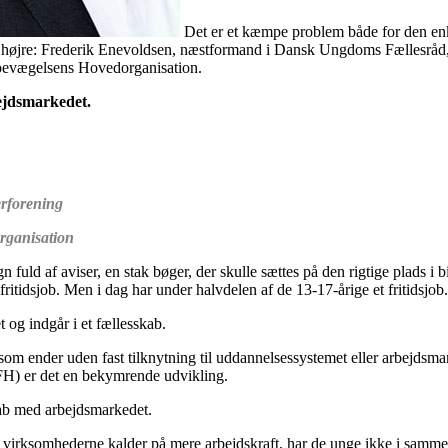
Det er et kæmpe problem både for den enke
mod højre: Frederik Enevoldsen, næstformand i Dansk Ungdoms Fællesråd
bevægelsens Hovedorganisation.
rbejdsmarkedet.
erforening
rganisation
fuld af aviser, en stak bøger, der skulle sættes på den rigtige plads i b
ritidsjob. Men i dag har under halvdelen af de 13-17-årige et fritidsjob.
t og indgår i et fællesskab.
 og som ender uden fast tilknytning til uddannelsessystemet eller arbe
H) er det en bekymrende udvikling.
tskab med arbejdsmarkedet.
virksomhederne kalder på mere arbejdskraft, har de unge ikke i samme gr