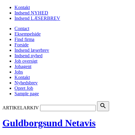
Kontakt
Indsend NYHED
Indsend LÆSERBREV
Contact
Eksempelside
Find firma
Forside
Indsend læserbrev
Indsend nyhed
Job oversigt
Jobagent
Jobs
Kontakt
Nyhedsbrev
Opret Job
Sample page
search
ARTIKELARKIV
Guldborgsund Netavis