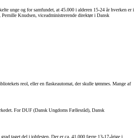
lte unge og for samfundet, at 45.000 i alderen 15-24 år hverken er i
, Pernille Knudsen, viceadministrerende direktør i Dansk
ibliotekets reol, eller en flaskeautomat, der skulle tømmes. Mange af
jdsmarkedet. For DUF (Dansk Ungdoms Fællesråd), Dansk
ad taget del i jobfesten. Der er ca. 41.000 færre 13-17-årige i