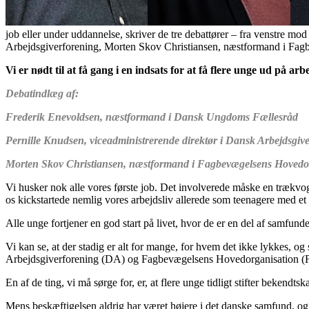
job eller under uddannelse, skriver de tre debattører – fra venstre 
Arbejdsgiverforening, Morten Skov Christiansen, næstformand i Fag
Vi er nødt til at få gang i en indsats for at få flere unge ud på a
Debatindlæg af:
Frederik Enevoldsen, næstformand i Dansk Ungdoms Fællesråd
Pernille Knudsen, viceadministrerende direktør i Dansk Arbejdsgiv
Morten Skov Christiansen, næstformand i Fagbevægelsens Hovedo
Vi husker nok alle vores første job. Det involverede måske en trækvogn 
os kickstartede nemlig vores arbejdsliv allerede som teenagere med et f
Alle unge fortjener en god start på livet, hvor de er en del af samfunde
Vi kan se, at der stadig er alt for mange, for hvem det ikke lykkes,
Arbejdsgiverforening (DA) og Fagbevægelsens Hovedorganisation (F
En af de ting, vi må sørge for, er, at flere unge tidligt stifter bekend
Mens beskæftigelsen aldrig har været højere i det danske samfund, og 