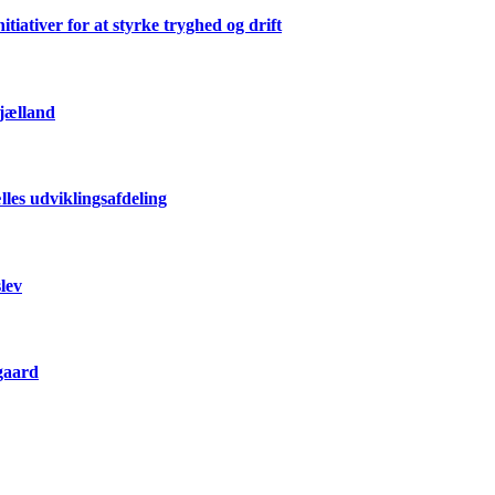
ativer for at styrke tryghed og drift
Sjælland
les udviklingsafdeling
lev
gaard