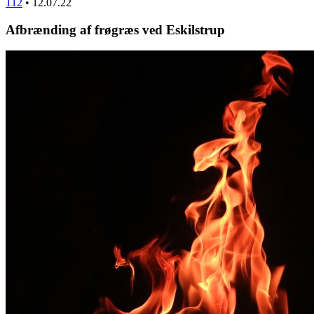
112
•
12.07.22
Afbrænding af frøgræs ved Eskilstrup