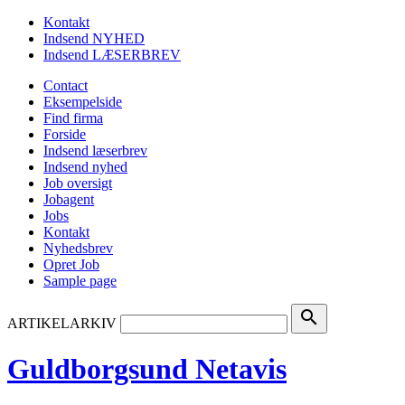
Kontakt
Indsend NYHED
Indsend LÆSERBREV
Contact
Eksempelside
Find firma
Forside
Indsend læserbrev
Indsend nyhed
Job oversigt
Jobagent
Jobs
Kontakt
Nyhedsbrev
Opret Job
Sample page
search
ARTIKELARKIV
Guldborgsund Netavis