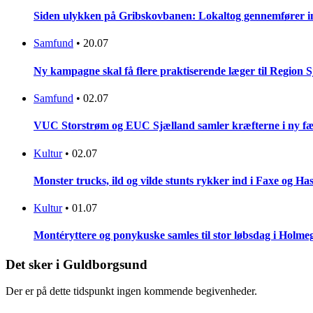
Siden ulykken på Gribskovbanen: Lokaltog gennemfører initi
Samfund
•
20.07
Ny kampagne skal få flere praktiserende læger til Region 
Samfund
•
02.07
VUC Storstrøm og EUC Sjælland samler kræfterne i ny fæl
Kultur
•
02.07
Monster trucks, ild og vilde stunts rykker ind i Faxe og Has
Kultur
•
01.07
Montéryttere og ponykuske samles til stor løbsdag i Holme
Det sker i Guldborgsund
Der er på dette tidspunkt ingen kommende begivenheder.