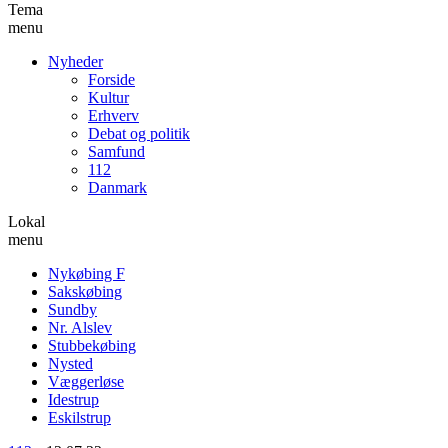
Tema
menu
Nyheder
Forside
Kultur
Erhverv
Debat og politik
Samfund
112
Danmark
Lokal
menu
Nykøbing F
Sakskøbing
Sundby
Nr. Alslev
Stubbekøbing
Nysted
Væggerløse
Idestrup
Eskilstrup