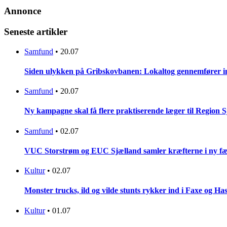
Annonce
Seneste artikler
Samfund
•
20.07
Siden ulykken på Gribskovbanen: Lokaltog gennemfører initi
Samfund
•
20.07
Ny kampagne skal få flere praktiserende læger til Region 
Samfund
•
02.07
VUC Storstrøm og EUC Sjælland samler kræfterne i ny fæl
Kultur
•
02.07
Monster trucks, ild og vilde stunts rykker ind i Faxe og Has
Kultur
•
01.07