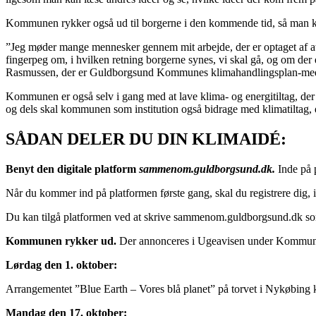
Kommunen rykker også ud til borgerne i den kommende tid, så man kan
”Jeg møder mange mennesker gennem mit arbejde, der er optaget af at gø
fingerpeg om, i hvilken retning borgerne synes, vi skal gå, og om de
Rasmussen, der er Guldborgsund Kommunes klimahandlingsplan-med
Kommunen er også selv i gang med at lave klima- og energitiltag, der 
og dels skal kommunen som institution også bidrage med klimatiltag, 
SÅDAN DELER DU DIN KLIMAIDÉ:
Benyt den digitale platform
sammenom.guldborgsund.dk.
Inde på 
Når du kommer ind på platformen første gang, skal du registrere dig, i
Du kan tilgå platformen ved at skrive sammenom.guldborgsund.dk som
Kommunen rykker ud.
Der annonceres i Ugeavisen under Kommun
Lørdag den 1. oktober:
Arrangementet ”Blue Earth – Vores blå planet” på torvet i Nykøbing 
Mandag den 17. oktober: