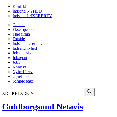
Kontakt
Indsend NYHED
Indsend LÆSERBREV
Contact
Eksempelside
Find firma
Forside
Indsend læserbrev
Indsend nyhed
Job oversigt
Jobagent
Jobs
Kontakt
Nyhedsbrev
Opret Job
Sample page
search
ARTIKELARKIV
Guldborgsund Netavis