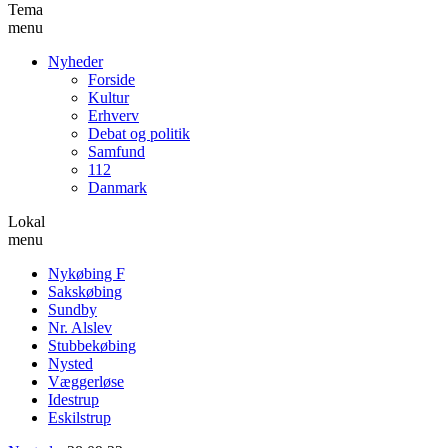
Tema
menu
Nyheder
Forside
Kultur
Erhverv
Debat og politik
Samfund
112
Danmark
Lokal
menu
Nykøbing F
Sakskøbing
Sundby
Nr. Alslev
Stubbekøbing
Nysted
Væggerløse
Idestrup
Eskilstrup