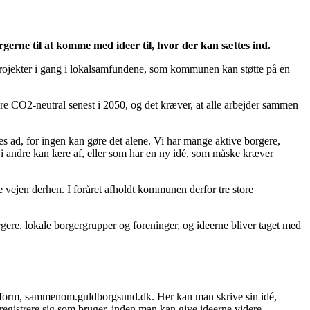
erne til at komme med ideer til, hvor der kan sættes ind.
aprojekter i gang i lokalsamfundene, som kommunen kan støtte på en
 CO2-neutral senest i 2050, og det kræver, at alle arbejder sammen
s ad, for ingen kan gøre det alene. Vi har mange aktive borgere,
i andre kan lære af, eller som har en ny idé, som måske kræver
 vejen derhen. I foråret afholdt kommunen derfor tre store
re, lokale borgergrupper og foreninger, og ideerne bliver taget med
tform, sammenom.guldborgsund.dk. Her kan man skrive sin idé,
registrere sig som bruger, inden man kan give ideerne videre.