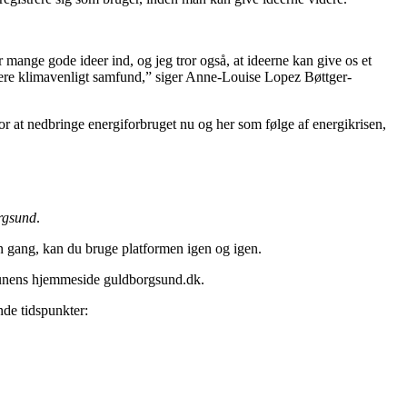
 mange gode ideer ind, og jeg tror også, at ideerne kan give os et
 mere klimavenligt samfund,” siger Anne-Louise Lopez Bøttger-
or at nedbringe energiforbruget nu og her som følge af energikrisen,
rgsund
.
 én gang, kan du bruge platformen igen og igen.
munens hjemmeside guldborgsund.dk.
e tidspunkter: