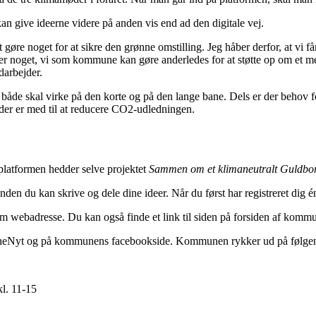
 give ideerne videre på anden vis end ad den digitale vej.
re noget for at sikre den grønne omstilling. Jeg håber derfor, at vi får
r er noget, vi som kommune kan gøre anderledes for at støtte op om et
arbejder.
både skal virke på den korte og på den lange bane. Dels er der behov f
der er med til at reducere CO2-udledningen.
platformen hedder selve projektet
Sammen om et klimaneutralt Guldbo
nden du kan skrive og dele dine ideer. Når du først har registreret dig
 webadresse. Du kan også finde et link til siden på forsiden af kom
eNyt og på kommunens facebookside. Kommunen rykker ud på følgend
kl. 11-15