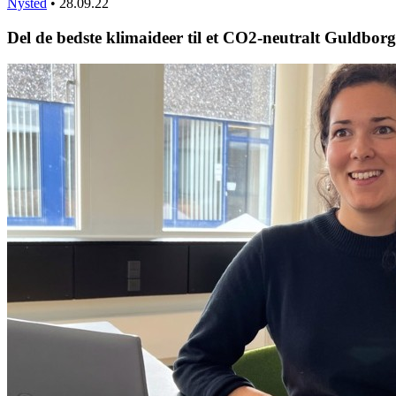
Nysted
•
28.09.22
Del de bedste klimaideer til et CO2-neutralt Guldbor