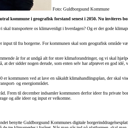
Foto: Guldborgsund Kommune
ral kommune i geografisk forstand senest i 2050. Nu inviteres borg
 vi skal transportere os klimavenligt i hverdagen? Og er der gode klim
nput til fra borgerne. For kommunen skal som geografisk område være
ende år for at undgå alt for store klimaforandringer, og vi skal hjælpe
, at der sidder nogen derude, som enten selv har afprøvet en god idé, v
0 er kommunen ved at lave en såkaldt klimahandlingsplan, der skal vise
ransport- og energiområdet.
 Frem til december indsamler kommunen derfor ideer fra private borge
age og alle ideer og input er velkomne.
t andet benytte Guldborgsund Kommunes digitale borgerinddragelsespla
 de tre klimamøder i foråret. Når man går ind på platformen, skal man 