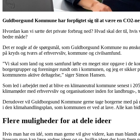
Guldborgsund Kommune har forpligtet sig til at være en CO2-neut
Hvordan kan vi sætte det private forbrug ned? Hvad skal der til, hvis
bedre måde?
Det er nogle af de spørgsmål, som Guldborgsund Kommune nu ønsker i
på kryds og tværs af erhvervsliv, kommune og civilsamfund.
”Vi skal som land og som samfund løfte en meget stor opgave i de komm
borgergrupper og foreninger rundt om i kommunen, og jeg er sikker på
kommunens aktive deltagelse,” siger Simon Hansen.
Som led i arbejdet med at blive en klimaneutral kommune senest i 205
klimamøder med erhvervsliv og organisationer inden for landbrugs-, t
Derudover vil Guldborgsund Kommune gerne tage borgerne med på råd.
i den klimahandlingsplan, som kommunen er ved at lave. Alle kan bidr
Flere muligheder for at dele ideer
Hvis man har en idé, som man gerne vil give videre, kan man bland
ligesom man kan læse andres ideer og se, hvilke ideer der kom frem på