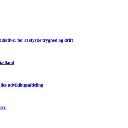
ativer for at styrke tryghed og drift
Sjælland
les udviklingsafdeling
lev