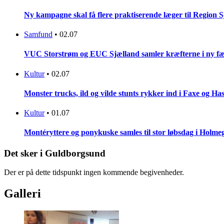
Ny kampagne skal få flere praktiserende læger til Region 
Samfund
•
02.07
VUC Storstrøm og EUC Sjælland samler kræfterne i ny fæl
Kultur
•
02.07
Monster trucks, ild og vilde stunts rykker ind i Faxe og Has
Kultur
•
01.07
Montéryttere og ponykuske samles til stor løbsdag i Holme
Det sker i Guldborgsund
Der er på dette tidspunkt ingen kommende begivenheder.
Galleri