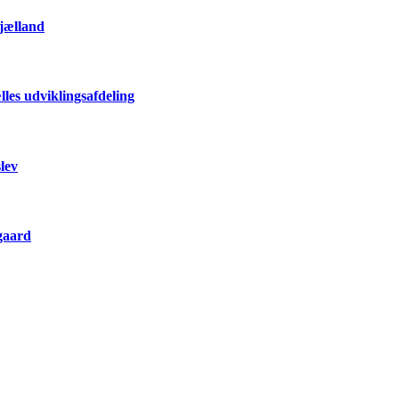
Sjælland
les udviklingsafdeling
lev
gaard