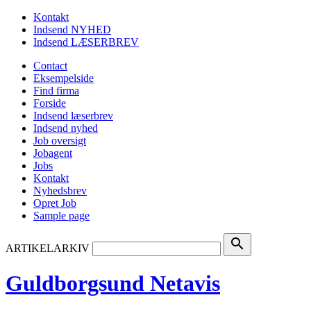
Kontakt
Indsend NYHED
Indsend LÆSERBREV
Contact
Eksempelside
Find firma
Forside
Indsend læserbrev
Indsend nyhed
Job oversigt
Jobagent
Jobs
Kontakt
Nyhedsbrev
Opret Job
Sample page
search
ARTIKELARKIV
Guldborgsund Netavis