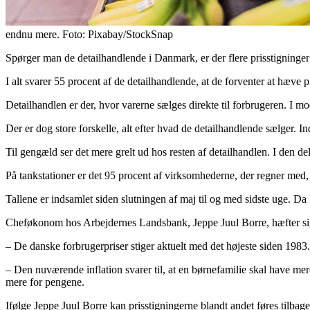
endnu mere. Foto: Pixabay/StockSnap
Spørger man de detailhandlende i Danmark, er der flere prisstigninger p
I alt svarer 55 procent af de detailhandlende, at de forventer at hæve 
Detailhandlen er der, hvor varerne sælges direkte til forbrugeren. I 
Der er dog store forskelle, alt efter hvad de detailhandlende sælger. I
Til gengæld ser det mere grelt ud hos resten af detailhandlen. I den de
På tankstationer er det 95 procent af virksomhederne, der regner med,
Tallene er indsamlet siden slutningen af maj til og med sidste uge. Da 
Cheføkonom hos Arbejdernes Landsbank, Jeppe Juul Borre, hæfter sig dog
– De danske forbrugerpriser stiger aktuelt med det højeste siden 1983. 
– Den nuværende inflation svarer til, at en børnefamilie skal have mere
mere for pengene.
Ifølge Jeppe Juul Borre kan prisstigningerne blandt andet føres tilbage 