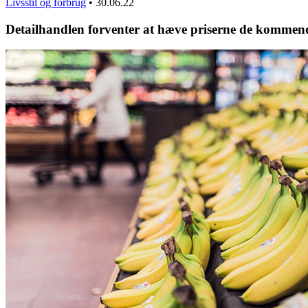
Livsstil og forbrug
•
30.06.22
Detailhandlen forventer at hæve priserne de komme