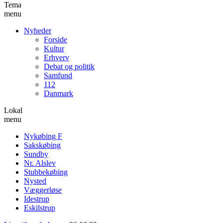
Tema
menu
Nyheder
Forside
Kultur
Erhverv
Debat og politik
Samfund
112
Danmark
Lokal
menu
Nykøbing F
Sakskøbing
Sundby
Nr. Alslev
Stubbekøbing
Nysted
Væggerløse
Idestrup
Eskilstrup