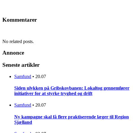
Kommentarer
No related posts.
Annonce
Seneste artikler
Samfund
•
20.07
Siden ulykken på Gribskovbanen: Lokaltog gennemfører
initiativer for at styrke tryghed og drift
Samfund
•
20.07
Ny kampagne skal få flere praktiserende læger til Region
Sjælland