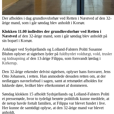
Der afholdes i dag grundlovsforhør ved Retten i Næstved af den 32-
årige mand, som i går søndag blev anholdt i Korsør.
Klokken 11.00 indledtes der grundlovsforhør ved Retten i
Næstved
af den 32-årige mand, som i går søndag blev anholdt på
sin bopæl i Korsør.
Anklager ved Sydsjællands og Lolland-Falsters Politi Susanne
Bluhm oplyser at sigtelsen lyder på
fuldbyrdet voldtægt, vold, trusler
og kidnapning af
den 13-årige Filippa, som forsvandt lørdag i
Kirkerup
.
Den 32-årige erkender delvist sigtelsen, oplyser hans forsvarer, Jens
Otto Johansen, i retten. Han anmodede desuden retten om, at der
nedlægges navneforbud i sagen, samt at retsmødet afholdes for
lukkede døre, hvilket blev efterkommet af dommeren.
Søndag klokken 15 afholdt Sydsjællands og Lolland-Falsters Politi
et pressemøde, hvor to tydeligt berørte politifolk kunne meddele, at
de netop havde fortalt familien, at Filippa var blevet fundet i live.
Her kunne de samtidigt oplyse, at den 32-årige mand var blevet
anholdt.