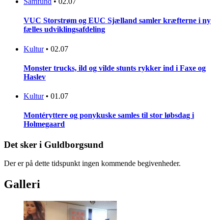
Samfund
•
02.07
VUC Storstrøm og EUC Sjælland samler kræfterne i ny
fælles udviklingsafdeling
Kultur
•
02.07
Monster trucks, ild og vilde stunts rykker ind i Faxe og
Haslev
Kultur
•
01.07
Montéryttere og ponykuske samles til stor løbsdag i
Holmegaard
Det sker i Guldborgsund
Der er på dette tidspunkt ingen kommende begivenheder.
Galleri