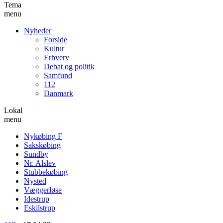
Tema
menu
Nyheder
Forside
Kultur
Erhverv
Debat og politik
Samfund
112
Danmark
Lokal
menu
Nykøbing F
Sakskøbing
Sundby
Nr. Alslev
Stubbekøbing
Nysted
Væggerløse
Idestrup
Eskilstrup