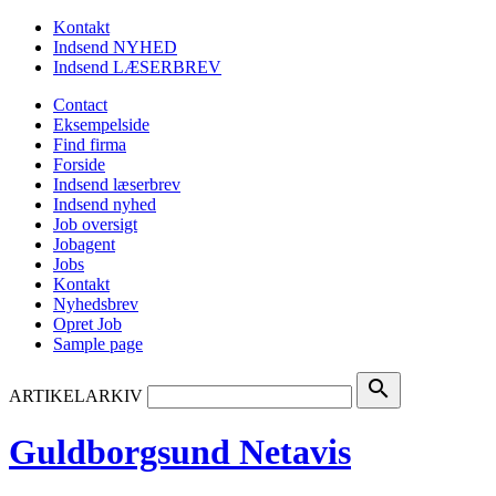
Kontakt
Indsend NYHED
Indsend LÆSERBREV
Contact
Eksempelside
Find firma
Forside
Indsend læserbrev
Indsend nyhed
Job oversigt
Jobagent
Jobs
Kontakt
Nyhedsbrev
Opret Job
Sample page
search
ARTIKELARKIV
Guldborgsund Netavis