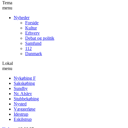
Tema
menu
Nyheder
Forside
Kultur
Erhverv
Debat og politik
Samfund
112
Danmark
Lokal
menu
Nykøbing F
Sakskøbing
Sundby
Nr. Alslev
Stubbekøbing
Nysted
Væggerløse
Idestrup
Eskilstrup