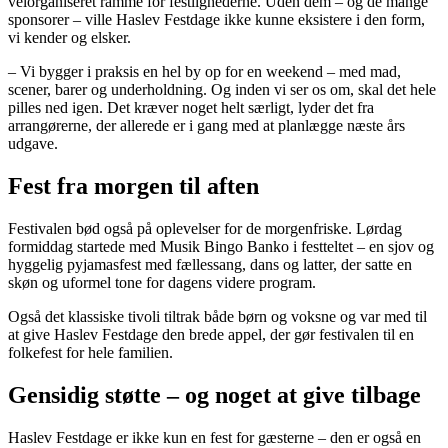
velorganiseret ramme for festlighederne. Uden dem – og de mange
sponsorer – ville Haslev Festdage ikke kunne eksistere i den form,
vi kender og elsker.
– Vi bygger i praksis en hel by op for en weekend – med mad,
scener, barer og underholdning. Og inden vi ser os om, skal det hele
pilles ned igen. Det kræver noget helt særligt, lyder det fra
arrangørerne, der allerede er i gang med at planlægge næste års
udgave.
Fest fra morgen til aften
Festivalen bød også på oplevelser for de morgenfriske. Lørdag
formiddag startede med Musik Bingo Banko i festteltet – en sjov og
hyggelig pyjamasfest med fællessang, dans og latter, der satte en
skøn og uformel tone for dagens videre program.
Også det klassiske tivoli tiltrak både børn og voksne og var med til
at give Haslev Festdage den brede appel, der gør festivalen til en
folkefest for hele familien.
Gensidig støtte – og noget at give tilbage
Haslev Festdage er ikke kun en fest for gæsterne – den er også en