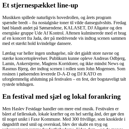
Et stjernespækket line-up
Musikken spillede naturligvis hovedrollen, og årets program
spændte bredt – fra nostalgiske toner til vilde dansegulvshits. Fredag
bød blandt andet på Sømændene, KALASET, DJ Aligator og den
energiske gruppe Ude Af Kontrol. Aftenen kulminerede med et brag
af en koncert fra Jada, der på medrivende vis indtog scenen sammen
med et stærkt hold kvindelige dansere.
Lørdag var heller ingen undtagelse, når det gjaldt store navne og
stærke koncertoplevelser. Publikum kunne opleve Andreas Odbjerg,
Lamin, Ankerstjerne, Magtens Korridorer, og ikke mindst News og
Rasmus Bjerg, der indtog scenen i rollen som John Mogensen. Som
rosinen i pølseenden leverede D-A-D og DJ KATO en
uforglemmelig afslutning på festivalen – en fest, der bogstaveligt talt
rystede teltdugen.
En festival med sjæl og lokal forankring
Men Haslev Festdage handler om mere end musik. Festivalen er
båret af fællesskab, lokale kræfter og en hel særlig ånd, der gør den
til noget unikt i Faxe Kommune. Med 300 frivillige, som knoklede i
døgndrift med smil og overskud, blev der skabt en tryg og