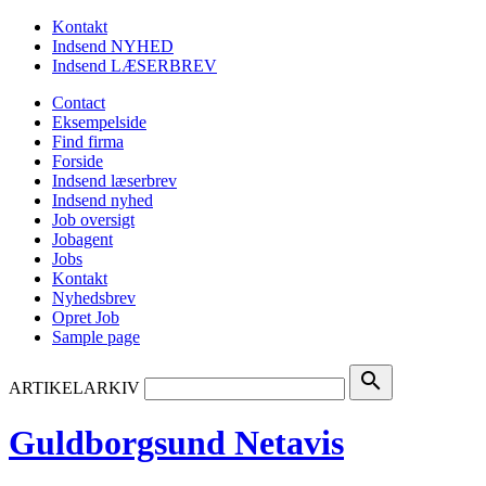
Kontakt
Indsend NYHED
Indsend LÆSERBREV
Contact
Eksempelside
Find firma
Forside
Indsend læserbrev
Indsend nyhed
Job oversigt
Jobagent
Jobs
Kontakt
Nyhedsbrev
Opret Job
Sample page
search
ARTIKELARKIV
Guldborgsund Netavis