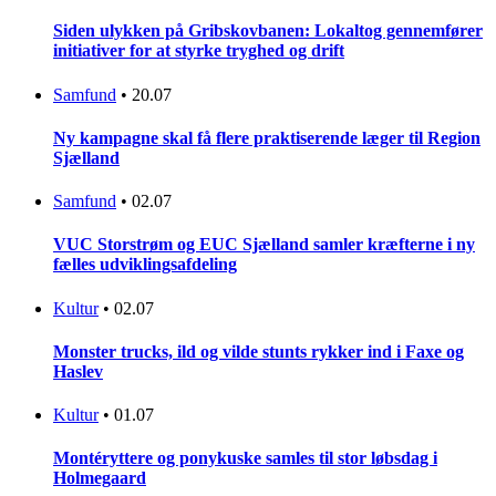
Siden ulykken på Gribskovbanen: Lokaltog gennemfører
initiativer for at styrke tryghed og drift
Samfund
•
20.07
Ny kampagne skal få flere praktiserende læger til Region
Sjælland
Samfund
•
02.07
VUC Storstrøm og EUC Sjælland samler kræfterne i ny
fælles udviklingsafdeling
Kultur
•
02.07
Monster trucks, ild og vilde stunts rykker ind i Faxe og
Haslev
Kultur
•
01.07
Montéryttere og ponykuske samles til stor løbsdag i
Holmegaard