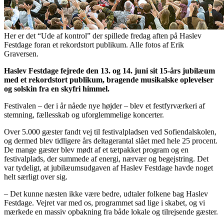
Her er det “Ude af kontrol” der spillede fredag aften på Haslev
Festdage foran et rekordstort publikum. Alle fotos af Erik
Graversen.
Haslev Festdage fejrede den 13. og 14. juni sit 15-års jubilæum
med et rekordstort publikum, bragende musikalske oplevelser
og solskin fra en skyfri himmel.
Festivalen – der i år nåede nye højder – blev et festfyrværkeri af
stemning, fællesskab og uforglemmelige koncerter.
Over 5.000 gæster fandt vej til festivalpladsen ved Sofiendalskolen,
og dermed blev tidligere års deltagerantal slået med hele 25 procent.
De mange gæster blev mødt af et tætpakket program og en
festivalplads, der summede af energi, nærvær og begejstring. Det
var tydeligt, at jubilæumsudgaven af Haslev Festdage havde noget
helt særligt over sig.
– Det kunne næsten ikke være bedre, udtaler folkene bag Haslev
Festdage. Vejret var med os, programmet sad lige i skabet, og vi
mærkede en massiv opbakning fra både lokale og tilrejsende gæster.