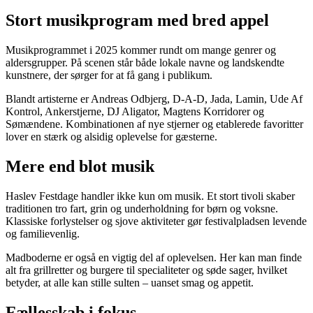
Stort musikprogram med bred appel
Musikprogrammet i 2025 kommer rundt om mange genrer og
aldersgrupper. På scenen står både lokale navne og landskendte
kunstnere, der sørger for at få gang i publikum.
Blandt artisterne er Andreas Odbjerg, D-A-D, Jada, Lamin, Ude Af
Kontrol, Ankerstjerne, DJ Aligator, Magtens Korridorer og
Sømændene. Kombinationen af nye stjerner og etablerede favoritter
lover en stærk og alsidig oplevelse for gæsterne.
Mere end blot musik
Haslev Festdage handler ikke kun om musik. Et stort tivoli skaber
traditionen tro fart, grin og underholdning for børn og voksne.
Klassiske forlystelser og sjove aktiviteter gør festivalpladsen levende
og familievenlig.
Madboderne er også en vigtig del af oplevelsen. Her kan man finde
alt fra grillretter og burgere til specialiteter og søde sager, hvilket
betyder, at alle kan stille sulten – uanset smag og appetit.
Fællesskab i fokus