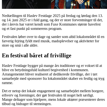
Nedtællingen til Haslev Festdage 2025 på fredag og lørdag den 13.
og 14. juni 2025 er i fuld gang, og der er store forventninger til det,
der i årevis har været kendt som Faxe Kommunes største havefest
og et fast punkt på sommerens program.
Festivalen løber over to dage og samler som altid lokalområdet til en
farverig fejring fyldt med musik, madoplevelser og aktiviteter for
store og små i alle aldre.
En festival båret af frivillige
Haslev Festdage bygger på mange års traditioner og er vokset til at
blive en betydningsfuld kulturel begivenhed i kommunen.
Arrangementet bliver realiseret af dedikerede frivillige, der i tæt
samarbejde med sponsorer fra lokalområdet skaber en festlig og tryg
ramme.
Det er netop det lokale engagement og samarbejdet mellem borgere,
erhverv og foreninger, der gør festivalen til noget helt særligt.
Mange deltager som hjælpere, mens lokale aktører præsenterer deres
tilbud og bidrager til stemningen.