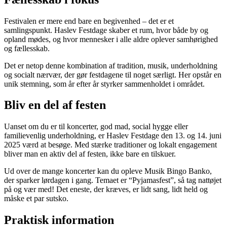
Festivalen er mere end bare en begivenhed – det er et
samlingspunkt. Haslev Festdage skaber et rum, hvor både by og
opland mødes, og hvor mennesker i alle aldre oplever samhørighed
og fællesskab.
Det er netop denne kombination af tradition, musik, underholdning
og socialt nærvær, der gør festdagene til noget særligt. Her opstår en
unik stemning, som år efter år styrker sammenholdet i området.
Bliv en del af festen
Uanset om du er til koncerter, god mad, social hygge eller
familievenlig underholdning, er Haslev Festdage den 13. og 14. juni
2025 værd at besøge. Med stærke traditioner og lokalt engagement
bliver man en aktiv del af festen, ikke bare en tilskuer.
Ud over de mange koncerter kan du opleve Musik Bingo Banko,
der sparker lørdagen i gang. Temaet er “Pyjamasfest”, så tag nattøjet
på og vær med! Det eneste, der kræves, er lidt sang, lidt held og
måske et par sutsko.
Praktisk information