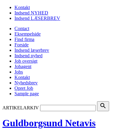
Kontakt
Indsend NYHED
Indsend LÆSERBREV
Contact
Eksempelside
Find firma
Forside
Indsend læserbrev
Indsend nyhed
Job oversigt
Jobagent
Jobs
Kontakt
Nyhedsbrev
Opret Job
Sample page
search
ARTIKELARKIV
Guldborgsund Netavis