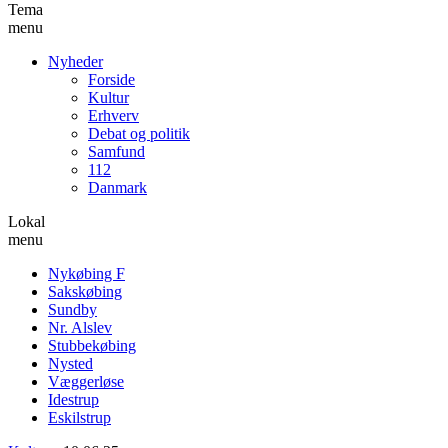
Tema
menu
Nyheder
Forside
Kultur
Erhverv
Debat og politik
Samfund
112
Danmark
Lokal
menu
Nykøbing F
Sakskøbing
Sundby
Nr. Alslev
Stubbekøbing
Nysted
Væggerløse
Idestrup
Eskilstrup