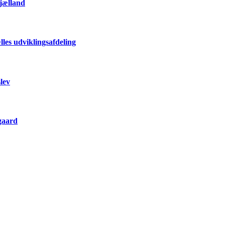
Sjælland
les udviklingsafdeling
lev
gaard