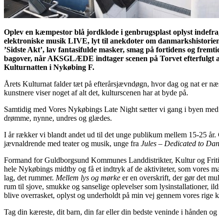
Oplev en kæmpestor blå jordklode i genbrugsplast oplyst indefra
elektroniske musik LIVE, lyt til anekdoter om danmarkshistoriens
’Sidste Akt’, lav fantasifulde masker, smag på fortidens og frem
bagover, når AKSGLÆDE indtager scenen på Torvet efterfulgt af S
Kulturnatten i Nykøbing F.
Årets Kulturnat falder tæt på efterårsjævndøgn, hvor dag og nat er næst
kunstnere viser noget af alt det, kulturscenen har at byde på.
Samtidig med Vores Nykøbings Late Night sætter vi gang i byen med konc
drømme, nynne, undres og glædes.
I år rækker vi blandt andet ud til det unge publikum mellem 15-25 år. 
jævnaldrende med teater og musik, unge fra
Jules – Dedicated to Da
Formand for Guldborgsund Kommunes Landdistrikter, Kultur og Fritidsu
hele Nykøbings midtby og få et indtryk af de aktiviteter, som vores m
lag, det rummer.
Mellem lys og mørke
er en overskrift, der gør det mu
rum til sjove, smukke og sanselige oplevelser som lysinstallationer, i
blive overrasket, oplyst og underholdt på min vej gennem vores rige ku
Tag din kæreste, dit barn, din far eller din bedste veninde i hånden og