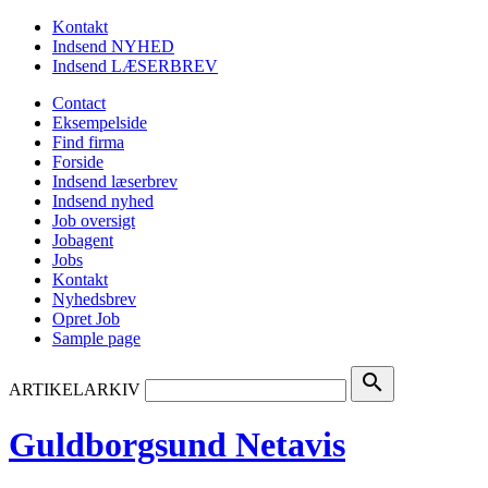
Kontakt
Indsend NYHED
Indsend LÆSERBREV
Contact
Eksempelside
Find firma
Forside
Indsend læserbrev
Indsend nyhed
Job oversigt
Jobagent
Jobs
Kontakt
Nyhedsbrev
Opret Job
Sample page
search
ARTIKELARKIV
Guldborgsund Netavis