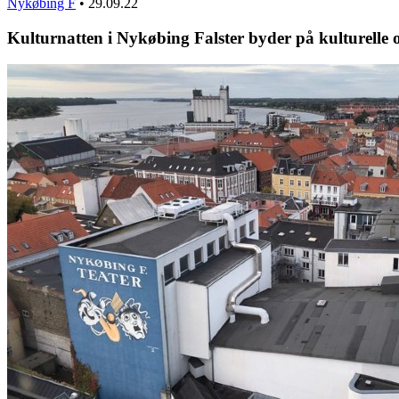
Nykøbing F
•
29.09.22
Kulturnatten i Nykøbing Falster byder på kulturelle op