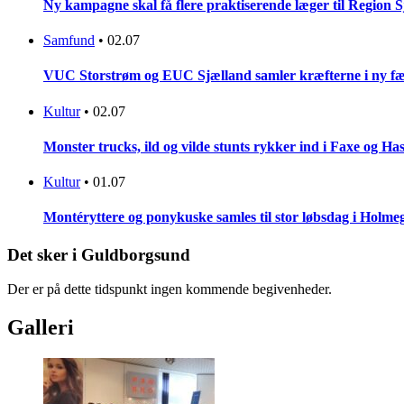
Ny kampagne skal få flere praktiserende læger til Region 
Samfund
•
02.07
VUC Storstrøm og EUC Sjælland samler kræfterne i ny fæl
Kultur
•
02.07
Monster trucks, ild og vilde stunts rykker ind i Faxe og Has
Kultur
•
01.07
Montéryttere og ponykuske samles til stor løbsdag i Holme
Det sker i Guldborgsund
Der er på dette tidspunkt ingen kommende begivenheder.
Galleri