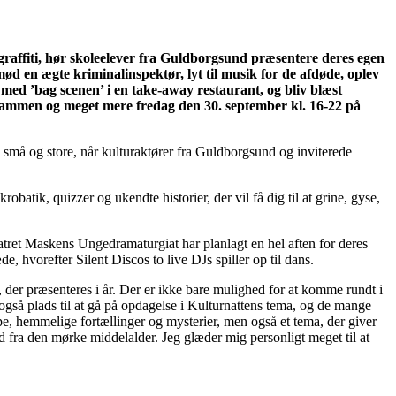
raffiti, hør skoleelever fra Guldborgsund præsentere deres egen
d en ægte kriminalinspektør, lyt til musik for de afdøde, oplev
 med ’bag scenen’ i en take-away restaurant, og bliv blæst
 sammen og meget mere fredag den 30. september kl. 16-22 på
de små og store, når kulturaktører fra Guldborgsund og inviterede
atik, quizzer og ukendte historier, der vil få dig til at grine, gyse,
eatret Maskens Ungedramaturgiat har planlagt en hel aften for deres
 hvorefter Silent Discos to live DJs spiller op til dans.
der præsenteres i år. Der er ikke bare mulighed for at komme rundt i
også plads til at gå på opdagelse i Kulturnattens tema, og de mange
pe, hemmelige fortællinger og mysterier, men også et tema, der giver
d fra den mørke middelalder. Jeg glæder mig personligt meget til at