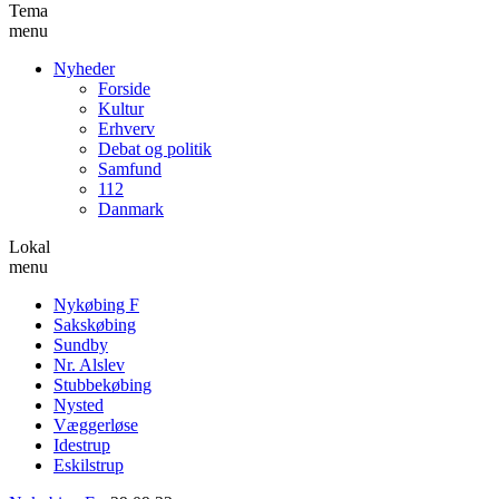
Tema
menu
Nyheder
Forside
Kultur
Erhverv
Debat og politik
Samfund
112
Danmark
Lokal
menu
Nykøbing F
Sakskøbing
Sundby
Nr. Alslev
Stubbekøbing
Nysted
Væggerløse
Idestrup
Eskilstrup