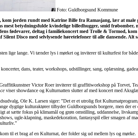
Foto: Guldborgsund Kommune
, kom jorden rundt med Katrine Bille fra Ramasjang, lær at male g
 mest betydningsfulde kvindelige billedhugger, smid frøbomber, mø
tidens fødevarer, deltag i familiekoncert med Trolle & Tormod, kom
ilent Disco med selvlysende høretelefoner til alle dansende. Alt
en lige lange. Vi tænder lys i mørket og inviterer til kulturfest for bå
erter, dans, teater, workshops, udstillinger, sang, oplæsning, gadeakrob
Graffitikunstner Victor Roer inviterer til graffitiworkshop på Torvet, T
nce
viser showdance og Kulturnatten slutter af med koncert med Aksglæde,
dvalg, Ole K. Larsen siger: ”Det er et utrolig flot Kulturnatprogram, 
ange dygtige kulturaktører tilbyder Guldborgsunds borgere, men der er 
ligt at sætte fokus på klimamål og grøn omstilling, uddannelse, livskam
ldshows, ugle-klapning, maskedekoration, fantasyspil eller smagen af ma
lturliv.”
 kom til et brag af en Kulturnat, der folder sig ud mellem lys og mørke.