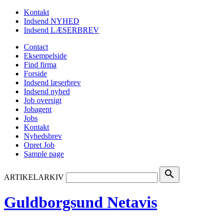
Kontakt
Indsend NYHED
Indsend LÆSERBREV
Contact
Eksempelside
Find firma
Forside
Indsend læserbrev
Indsend nyhed
Job oversigt
Jobagent
Jobs
Kontakt
Nyhedsbrev
Opret Job
Sample page
search
ARTIKELARKIV
Guldborgsund Netavis