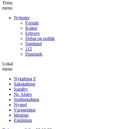
Tema
menu
Nyheder
Forside
Kultur
Erhverv
Debat og politik
Samfund
112
Danmark
Lokal
menu
Nykøbing F
Sakskøbing
Sundby
Nr. Alslev
Stubbekøbing
Nysted
Væggerløse
Idestrup
Eskilstrup