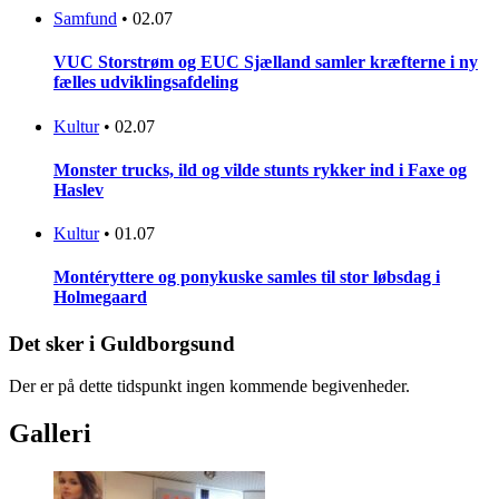
Samfund
•
02.07
VUC Storstrøm og EUC Sjælland samler kræfterne i ny
fælles udviklingsafdeling
Kultur
•
02.07
Monster trucks, ild og vilde stunts rykker ind i Faxe og
Haslev
Kultur
•
01.07
Montéryttere og ponykuske samles til stor løbsdag i
Holmegaard
Det sker i Guldborgsund
Der er på dette tidspunkt ingen kommende begivenheder.
Galleri