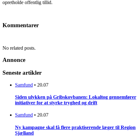
opretholde offentlig tillid.
Kommentarer
No related posts.
Annonce
Seneste artikler
Samfund
•
20.07
Siden ulykken på Gribskovbanen: Lokaltog gennemfører
initiativer for at styrke tryghed og drift
Samfund
•
20.07
Ny kampagne skal få flere praktiserende læger til Region
Sjælland