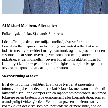
Af Michael Monberg, Alternativet
Folketingskandidat, Sjællands Storkreds
I den offentlige debat om miljø, sundhed, dyrevelfærd og
kvælstofudledninger spiller landbruget en central rolle. Det er en
industri med dybe rødder i mange samfund, og dens produkter er en
essentiel del af vores hverdag. Men som med mange andre
industrier, er der indimellem beviser for, at nogle aktører inden for
landbruget kan forsøge at forme offentlighedens opfattelse gennem
bevidst manipulation af data og information.
Skævvridning af fakta
Et af de hyppigste værktøjer til at skabe tvivl er at præsentere
information på en måde, der er teknisk korrekt, men som kan føre til
misforståelser. For eksempel kan en rapport om pesticiders sikkerhed
fokusere på en bestemt type eksponering eller koncentration, som er
usandsynlig i virkeligheden. Ved kun at præsentere denne snævre
kontekst kan det virke som om, pesticiderne er mere sikre, end de