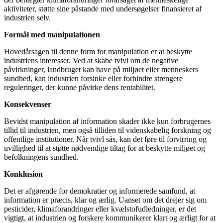
aktiviteter, støtte sine påstande med undersøgelser finansieret af
industrien selv.
Formål med manipulationen
Hovedårsagen til denne form for manipulation er at beskytte
industriens interesser. Ved at skabe tvivl om de negative
påvirkninger, landbruget kan have på miljøet eller menneskers
sundhed, kan industrien forsinke eller forhindre strengere
reguleringer, der kunne påvirke dens rentabilitet.
Konsekvenser
Bevidst manipulation af information skader ikke kun forbrugernes
tillid til industrien, men også tilliden til videnskabelig forskning og
offentlige institutioner. Når tvivl sås, kan det føre til forvirring og
uvillighed til at støtte nødvendige tiltag for at beskytte miljøet og
befolkningens sundhed.
Konklusion
Det er afgørende for demokratier og informerede samfund, at
information er præcis, klar og ærlig. Uanset om det drejer sig om
pesticider, klimaforandringer eller kvælstofudledninger, er det
vigtigt, at industrien og forskere kommunikerer klart og ærligt for at