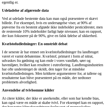
egentlig er.
Udeladelse af afgørende data
Ved at udelade bestemte data kan man også præsentere et skævt
billede. For eksempel, hvis en undersøgelse viser, at 90% af
prøverne fra en bestemt afgrøde ikke indeholder pesticidrester, men
de resterende 10% indeholder farligt høje niveauer, kan en rapport,
der kun fokuserer på de 90%, give en falsk følelse af sikkerhed.
Kvælstofudledninger: En omstridt debat
I de seneste år har emnet om kvælstofudledninger fra landbruget
været et varmt debatemne. Kvælstof, primært i form af nitrat,
udvaskes fra gødning og kan ende i vores vandløb, søer og
havmiljøer, hvilket kan resultere i eutrofiering. Landbrugsindustrien
har ofte understreget de skridt, den tager for at mindske
kvælstofudledningen. Men kritikere argumenterer for, at tallene og
resultaterne kan blive præsenteret på en måde, der nedtoner
problemets alvorlighed.
Anvendelse af tvivlsomme kilder
At citere kilder, der ikke er anerkendte, eller som har kendte bias,
kan også være en måde at skabe tvivl. For eksempel kan en rapport,
der benægter klimaforandringer forårsaget af menneskelige