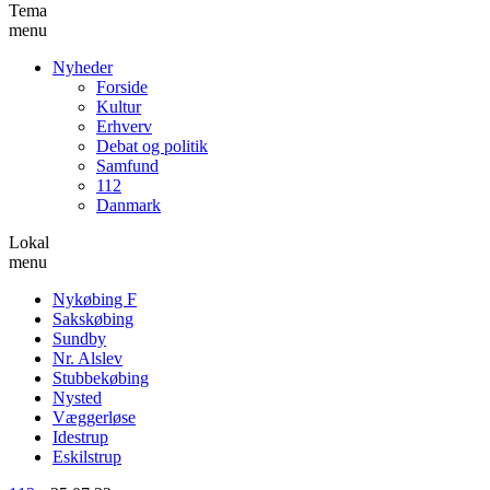
Tema
menu
Nyheder
Forside
Kultur
Erhverv
Debat og politik
Samfund
112
Danmark
Lokal
menu
Nykøbing F
Sakskøbing
Sundby
Nr. Alslev
Stubbekøbing
Nysted
Væggerløse
Idestrup
Eskilstrup