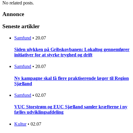
No related posts.
Annonce
Seneste artikler
Samfund
•
20.07
Siden ulykken på Gribskovbanen: Lokaltog gennemfører
initiativer for at styrke tryghed og drift
Samfund
•
20.07
Ny kampagne skal få flere praktiserende læger til Region
Sjælland
Samfund
•
02.07
VUC Storstrøm og EUC Sjælland samler kræfterne i ny
fælles udviklingsafdeling
Kultur
•
02.07