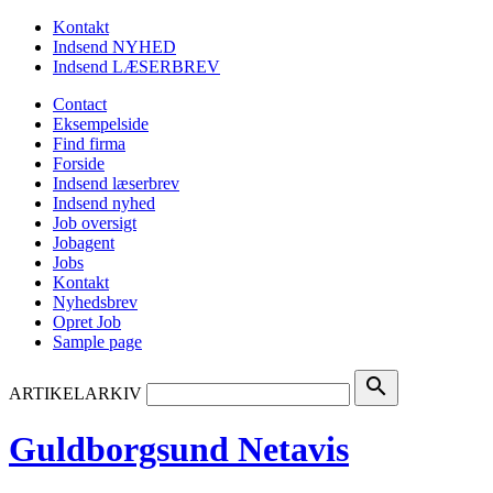
Kontakt
Indsend NYHED
Indsend LÆSERBREV
Contact
Eksempelside
Find firma
Forside
Indsend læserbrev
Indsend nyhed
Job oversigt
Jobagent
Jobs
Kontakt
Nyhedsbrev
Opret Job
Sample page
search
ARTIKELARKIV
Guldborgsund Netavis