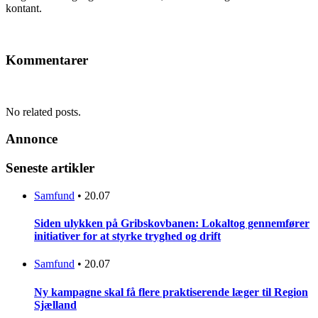
kontant.
Kommentarer
No related posts.
Annonce
Seneste artikler
Samfund
•
20.07
Siden ulykken på Gribskovbanen: Lokaltog gennemfører
initiativer for at styrke tryghed og drift
Samfund
•
20.07
Ny kampagne skal få flere praktiserende læger til Region
Sjælland