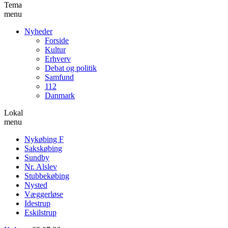
Tema
menu
Nyheder
Forside
Kultur
Erhverv
Debat og politik
Samfund
112
Danmark
Lokal
menu
Nykøbing F
Sakskøbing
Sundby
Nr. Alslev
Stubbekøbing
Nysted
Væggerløse
Idestrup
Eskilstrup