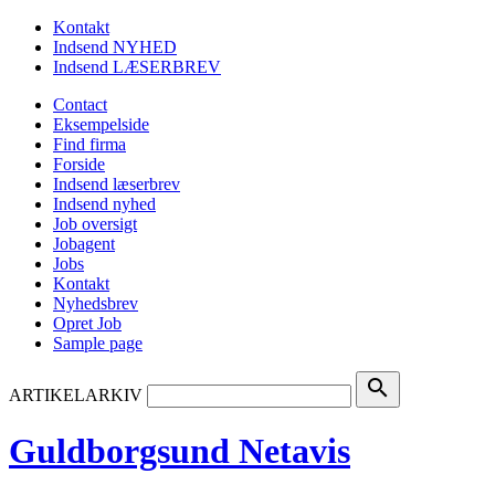
Kontakt
Indsend NYHED
Indsend LÆSERBREV
Contact
Eksempelside
Find firma
Forside
Indsend læserbrev
Indsend nyhed
Job oversigt
Jobagent
Jobs
Kontakt
Nyhedsbrev
Opret Job
Sample page
search
ARTIKELARKIV
Guldborgsund Netavis