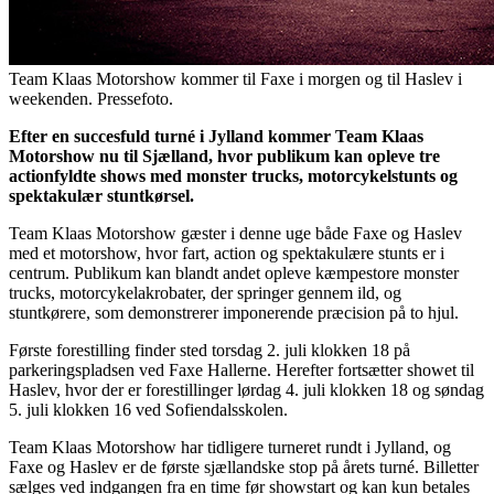
Team Klaas Motorshow kommer til Faxe i morgen og til Haslev i
weekenden. Pressefoto.
Efter en succesfuld turné i Jylland kommer Team Klaas
Motorshow nu til Sjælland, hvor publikum kan opleve tre
actionfyldte shows med monster trucks, motorcykelstunts og
spektakulær stuntkørsel.
Team Klaas Motorshow gæster i denne uge både Faxe og Haslev
med et motorshow, hvor fart, action og spektakulære stunts er i
centrum. Publikum kan blandt andet opleve kæmpestore monster
trucks, motorcykelakrobater, der springer gennem ild, og
stuntkørere, som demonstrerer imponerende præcision på to hjul.
Første forestilling finder sted torsdag 2. juli klokken 18 på
parkeringspladsen ved Faxe Hallerne. Herefter fortsætter showet til
Haslev, hvor der er forestillinger lørdag 4. juli klokken 18 og søndag
5. juli klokken 16 ved Sofiendalsskolen.
Team Klaas Motorshow har tidligere turneret rundt i Jylland, og
Faxe og Haslev er de første sjællandske stop på årets turné. Billetter
sælges ved indgangen fra en time før showstart og kan kun betales