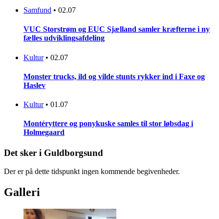
Samfund
•
02.07
VUC Storstrøm og EUC Sjælland samler kræfterne i ny
fælles udviklingsafdeling
Kultur
•
02.07
Monster trucks, ild og vilde stunts rykker ind i Faxe og
Haslev
Kultur
•
01.07
Montéryttere og ponykuske samles til stor løbsdag i
Holmegaard
Det sker i Guldborgsund
Der er på dette tidspunkt ingen kommende begivenheder.
Galleri