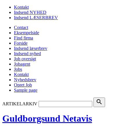
Kontakt
Indsend NYHED
Indsend LÆSERBREV
Contact
Eksempelside
Find firma
Forside
Indsend læserbrev
Indsend nyhed
Job oversigt
Jobagent
Jobs
Kontakt
Nyhedsbrev
Opret Job
Sample page
search
ARTIKELARKIV
Guldborgsund Netavis