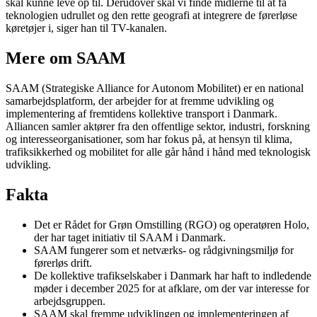
skal kunne leve op til. Derudover skal vi finde midlerne til at få
teknologien udrullet og den rette geografi at integrere de førerløse
køretøjer i, siger han til TV-kanalen.
Mere om SAAM
SAAM (Strategiske Alliance for Autonom Mobilitet) er en national
samarbejdsplatform, der arbejder for at fremme udvikling og
implementering af fremtidens kollektive transport i Danmark.
Alliancen samler aktører fra den offentlige sektor, industri, forskning
og interesseorganisationer, som har fokus på, at hensyn til klima,
trafiksikkerhed og mobilitet for alle går hånd i hånd med teknologisk
udvikling.
Fakta
Det er Rådet for Grøn Omstilling (RGO) og operatøren Holo,
der har taget initiativ til SAAM i Danmark.
SAAM fungerer som et netværks- og rådgivningsmiljø for
førerløs drift.
De kollektive trafikselskaber i Danmark har haft to indledende
møder i december 2025 for at afklare, om der var interesse for
arbejdsgruppen.
SAAM skal fremme udviklingen og implementeringen af