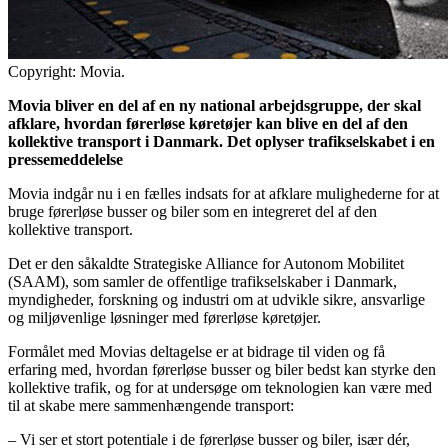
Copyright: Movia.
Movia bliver en del af en ny national arbejdsgruppe, der skal
afklare, hvordan førerløse køretøjer kan blive en del af den
kollektive transport i Danmark. Det oplyser trafikselskabet i en
pressemeddelelse
Movia indgår nu i en fælles indsats for at afklare mulighederne for at
bruge førerløse busser og biler som en integreret del af den
kollektive transport.
Det er den såkaldte Strategiske Alliance for Autonom Mobilitet
(SAAM), som samler de offentlige trafikselskaber i Danmark,
myndigheder, forskning og industri om at udvikle sikre, ansvarlige
og miljøvenlige løsninger med førerløse køretøjer.
Formålet med Movias deltagelse er at bidrage til viden og få
erfaring med, hvordan førerløse busser og biler bedst kan styrke den
kollektive trafik, og for at undersøge om teknologien kan være med
til at skabe mere sammenhængende transport:
– Vi ser et stort potentiale i de førerløse busser og biler, især dér,