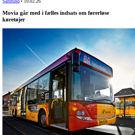
Samfund
•
19.02.26
Movia går med i fælles indsats om førerløse
køretøjer