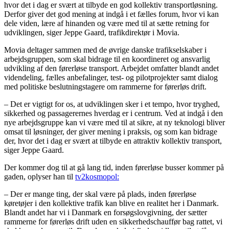
hvor det i dag er svært at tilbyde en god kollektiv transportløsning.
Derfor giver det god mening at indgå i et fælles forum, hvor vi kan
dele viden, lære af hinanden og være med til at sætte retning for
udviklingen, siger Jeppe Gaard, trafikdirektør i Movia.
Movia deltager sammen med de øvrige danske trafikselskaber i
arbejdsgruppen, som skal bidrage til en koordineret og ansvarlig
udvikling af den førerløse transport. Arbejdet omfatter blandt andet
videndeling, fælles anbefalinger, test- og pilotprojekter samt dialog
med politiske beslutningstagere om rammerne for førerløs drift.
– Det er vigtigt for os, at udviklingen sker i et tempo, hvor tryghed,
sikkerhed og passagerernes hverdag er i centrum. Ved at indgå i den
nye arbejdsgruppe kan vi være med til at sikre, at ny teknologi bliver
omsat til løsninger, der giver mening i praksis, og som kan bidrage
der, hvor det i dag er svært at tilbyde en attraktiv kollektiv transport,
siger Jeppe Gaard.
Der kommer dog til at gå lang tid, inden førerløse busser kommer på
gaden, oplyser han til
tv2kosmopol:
– Der er mange ting, der skal være på plads, inden førerløse
køretøjer i den kollektive trafik kan blive en realitet her i Danmark.
Blandt andet har vi i Danmark en forsøgslovgivning, der sætter
rammerne for førerløs drift uden en sikkerhedschauffør bag rattet, vi