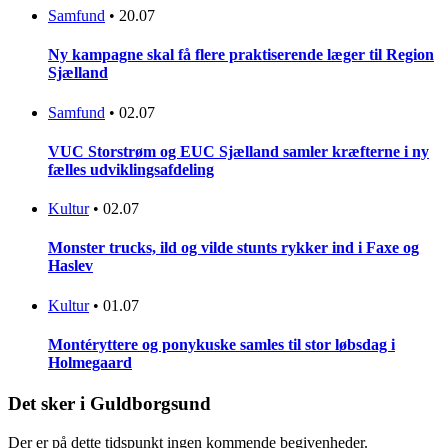
Samfund
•
20.07
Ny kampagne skal få flere praktiserende læger til Region
Sjælland
Samfund
•
02.07
VUC Storstrøm og EUC Sjælland samler kræfterne i ny
fælles udviklingsafdeling
Kultur
•
02.07
Monster trucks, ild og vilde stunts rykker ind i Faxe og
Haslev
Kultur
•
01.07
Montéryttere og ponykuske samles til stor løbsdag i
Holmegaard
Det sker i Guldborgsund
Der er på dette tidspunkt ingen kommende begivenheder.