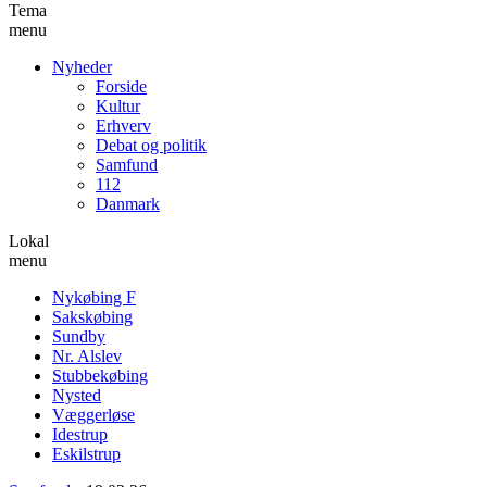
Tema
menu
Nyheder
Forside
Kultur
Erhverv
Debat og politik
Samfund
112
Danmark
Lokal
menu
Nykøbing F
Sakskøbing
Sundby
Nr. Alslev
Stubbekøbing
Nysted
Væggerløse
Idestrup
Eskilstrup