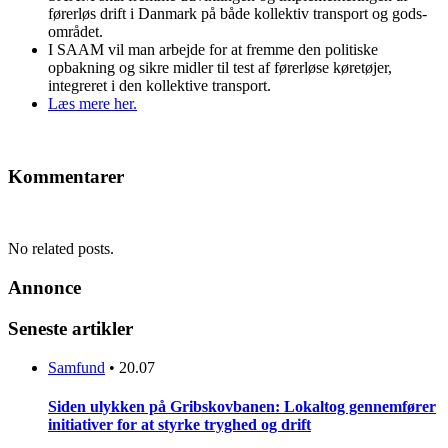
førerløs drift i Danmark på både kollektiv transport og gods-
området.
I SAAM vil man arbejde for at fremme den politiske
opbakning og sikre midler til test af førerløse køretøjer,
integreret i den kollektive transport.
Læs mere her.
Kommentarer
No related posts.
Annonce
Seneste artikler
Samfund
•
20.07
Siden ulykken på Gribskovbanen: Lokaltog gennemfører
initiativer for at styrke tryghed og drift