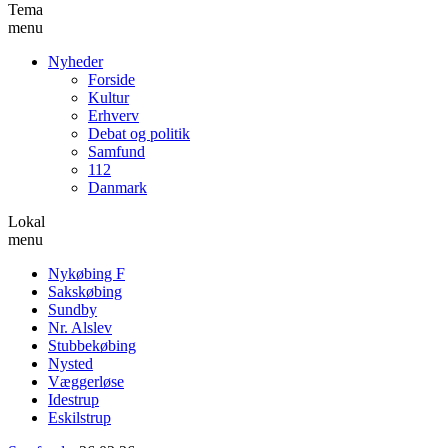
Tema
menu
Nyheder
Forside
Kultur
Erhverv
Debat og politik
Samfund
112
Danmark
Lokal
menu
Nykøbing F
Sakskøbing
Sundby
Nr. Alslev
Stubbekøbing
Nysted
Væggerløse
Idestrup
Eskilstrup