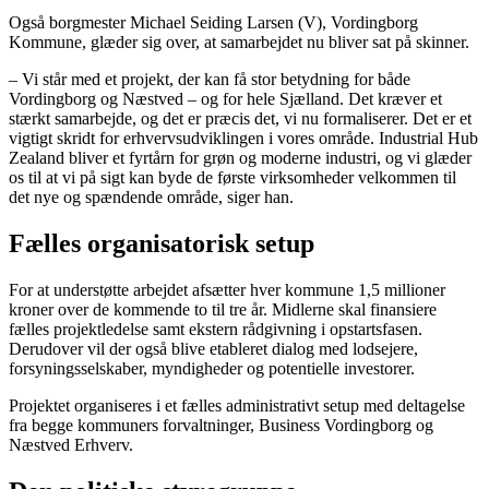
Også borgmester Michael Seiding Larsen (V), Vordingborg
Kommune, glæder sig over, at samarbejdet nu bliver sat på skinner.
– Vi står med et projekt, der kan få stor betydning for både
Vordingborg og Næstved – og for hele Sjælland. Det kræver et
stærkt samarbejde, og det er præcis det, vi nu formaliserer. Det er et
vigtigt skridt for erhvervsudviklingen i vores område. Industrial Hub
Zealand bliver et fyrtårn for grøn og moderne industri, og vi glæder
os til at vi på sigt kan byde de første virksomheder velkommen til
det nye og spændende område, siger han.
Fælles organisatorisk setup
For at understøtte arbejdet afsætter hver kommune 1,5 millioner
kroner over de kommende to til tre år. Midlerne skal finansiere
fælles projektledelse samt ekstern rådgivning i opstartsfasen.
Derudover vil der også blive etableret dialog med lodsejere,
forsyningsselskaber, myndigheder og potentielle investorer.
Projektet organiseres i et fælles administrativt setup med deltagelse
fra begge kommuners forvaltninger, Business Vordingborg og
Næstved Erhverv.