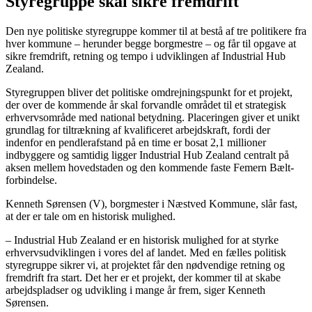
Styregruppe skal sikre fremdrift
Den nye politiske styregruppe kommer til at bestå af tre politikere fra
hver kommune – herunder begge borgmestre – og får til opgave at
sikre fremdrift, retning og tempo i udviklingen af Industrial Hub
Zealand.
Styregruppen bliver det politiske omdrejningspunkt for et projekt,
der over de kommende år skal forvandle området til et strategisk
erhvervsområde med national betydning. Placeringen giver et unikt
grundlag for tiltrækning af kvalificeret arbejdskraft, fordi der
indenfor en pendlerafstand på en time er bosat 2,1 millioner
indbyggere og samtidig ligger Industrial Hub Zealand centralt på
aksen mellem hovedstaden og den kommende faste Femern Bælt-
forbindelse.
Kenneth Sørensen (V), borgmester i Næstved Kommune, slår fast,
at der er tale om en historisk mulighed.
– Industrial Hub Zealand er en historisk mulighed for at styrke
erhvervsudviklingen i vores del af landet. Med en fælles politisk
styregruppe sikrer vi, at projektet får den nødvendige retning og
fremdrift fra start. Det her er et projekt, der kommer til at skabe
arbejdspladser og udvikling i mange år frem, siger Kenneth
Sørensen.