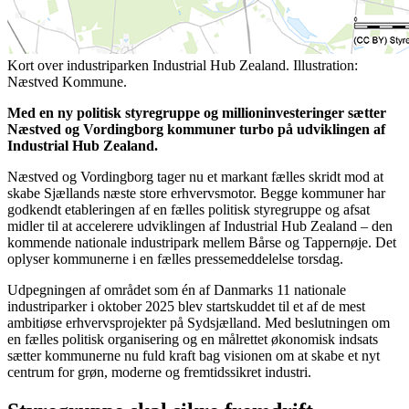
Kort over industriparken Industrial Hub Zealand. Illustration:
Næstved Kommune.
Med en ny politisk styregruppe og millioninvesteringer sætter
Næstved og Vordingborg kommuner turbo på udviklingen af
Industrial Hub Zealand.
Næstved og Vordingborg tager nu et markant fælles skridt mod at
skabe Sjællands næste store erhvervsmotor. Begge kommuner har
godkendt etableringen af en fælles politisk styregruppe og afsat
midler til at accelerere udviklingen af Industrial Hub Zealand – den
kommende nationale industripark mellem Bårse og Tappernøje. Det
oplyser kommunerne i en fælles pressemeddelelse torsdag.
Udpegningen af området som én af Danmarks 11 nationale
industriparker i oktober 2025 blev startskuddet til et af de mest
ambitiøse erhvervsprojekter på Sydsjælland. Med beslutningen om
en fælles politisk organisering og en målrettet økonomisk indsats
sætter kommunerne nu fuld kraft bag visionen om at skabe et nyt
centrum for grøn, moderne og fremtidssikret industri.