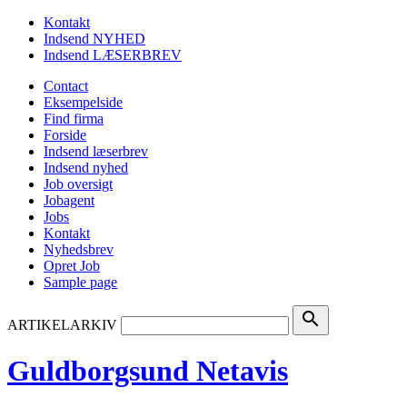
Kontakt
Indsend NYHED
Indsend LÆSERBREV
Contact
Eksempelside
Find firma
Forside
Indsend læserbrev
Indsend nyhed
Job oversigt
Jobagent
Jobs
Kontakt
Nyhedsbrev
Opret Job
Sample page
search
ARTIKELARKIV
Guldborgsund Netavis