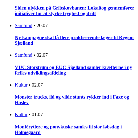
Siden ulykken på Gribskovbanen: Lokaltog gennemfører
initiativer for at styrke tryghed og drift
Samfund
•
20.07
Ny kampagne skal få flere praktiserende læger til Region
Sjælland
Samfund
•
02.07
VUC Storstrøm og EUC Sjælland samler kræfterne i ny
fælles udviklingsafdeling
Kultur
•
02.07
Monster trucks, ild og vilde stunts rykker ind i Faxe og
Haslev
Kultur
•
01.07
Montéryttere og ponykuske samles til stor løbsdag i
Holmegaard