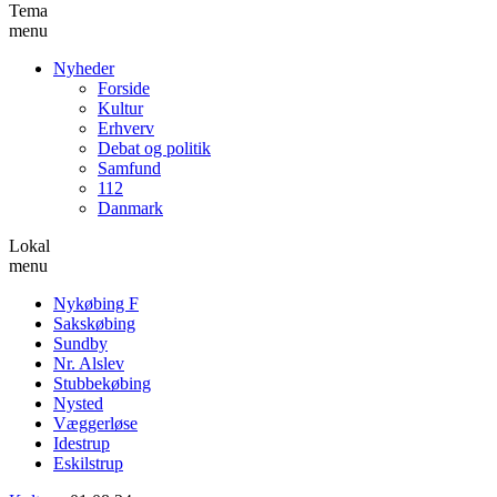
Tema
menu
Nyheder
Forside
Kultur
Erhverv
Debat og politik
Samfund
112
Danmark
Lokal
menu
Nykøbing F
Sakskøbing
Sundby
Nr. Alslev
Stubbekøbing
Nysted
Væggerløse
Idestrup
Eskilstrup