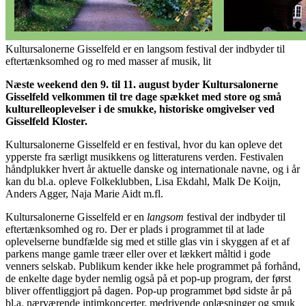
Kultursalonerne Gisselfeld er en langsom festival der indbyder til
eftertænksomhed og ro med masser af musik, lit
Næste weekend den 9. til 11. august byder Kultursalonerne
Gisselfeld velkommen til tre dage spækket med store og små
kulturelleoplevelser i de smukke, historiske omgivelser ved
Gisselfeld Kloster.
Kultursalonerne Gisselfeld er en festival, hvor du kan opleve det
ypperste fra særligt musikkens og litteraturens verden. Festivalen
håndplukker hvert år aktuelle danske og internationale navne, og i år
kan du bl.a. opleve Folkeklubben, Lisa Ekdahl, Malk De Koijn,
Anders Agger, Naja Marie Aidt m.fl.
Kultursalonerne Gisselfeld er en
langsom
festival der indbyder til
eftertænksomhed og ro. Der er plads i programmet til at lade
oplevelserne bundfælde sig med et stille glas vin i skyggen af et af
parkens mange gamle træer eller over et lækkert måltid i gode
venners selskab. Publikum kender ikke hele programmet på forhånd,
de enkelte dage byder nemlig også på et pop-up program, der først
bliver offentliggjort på dagen. Pop-up programmet bød sidste år på
bl.a. nærværende intimkoncerter, medrivende oplæsninger og smuk