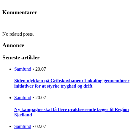
Kommentarer
No related posts.
Annonce
Seneste artikler
Samfund
•
20.07
Siden ulykken på Gribskovbanen: Lokaltog gennemfører
initiativer for at styrke tryghed og drift
Samfund
•
20.07
Ny kampagne skal få flere praktiserende læger til Region
Sjælland
Samfund
•
02.07