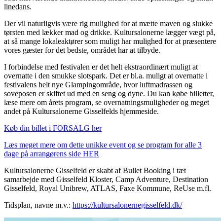
linedans.
Der vil naturligvis være rig mulighed for at mætte maven og slukke
tørsten med lækker mad og drikke. Kultursalonerne lægger vægt på,
at så mange lokaleaktører som muligt har mulighed for at præsentere
vores gæster for det bedste, området har at tilbyde.
I forbindelse med festivalen er det helt ekstraordinært muligt at
overnatte i den smukke slotspark. Det er bl.a. muligt at overnatte i
festivalens helt nye Glampingområde, hvor luftmadrassen og
soveposen er skiftet ud med en seng og dyne. Du kan købe billetter,
læse mere om årets program, se overnatningsmuligheder og meget
andet på Kultursalonerne Gisselfelds hjemmeside.
Køb din billet i FORSALG her
Læs meget mere om dette unikke event og se program for alle 3
dage på arrangørens side
HER
Kultursalonerne Gisselfeld er skabt af Bullet Booking i tæt
samarbejde med Gisselfeld Kloster, Camp Adventure, Destination
Gisselfeld, Royal Unibrew, ATLAS, Faxe Kommune, ReUse m.fl.
Tidsplan, navne m.v.:
https://kultursalonernegisselfeld.dk/