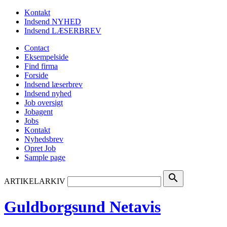
Kontakt
Indsend NYHED
Indsend LÆSERBREV
Contact
Eksempelside
Find firma
Forside
Indsend læserbrev
Indsend nyhed
Job oversigt
Jobagent
Jobs
Kontakt
Nyhedsbrev
Opret Job
Sample page
search
ARTIKELARKIV
Guldborgsund Netavis