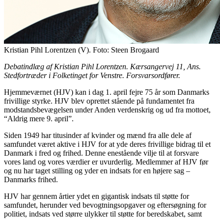
Kristian Pihl Lorentzen (V). Foto: Steen Brogaard
Debatindlæg af Kristian Pihl Lorentzen. Kærsangervej 11, Ans.
Stedfortræder i Folketinget for Venstre. Forsvarsordfører.
Hjemmeværnet (HJV) kan i dag 1. april fejre 75 år som Danmarks
frivillige styrke. HJV blev oprettet stående på fundamentet fra
modstandsbevægelsen under Anden verdenskrig og ud fra mottoet,
“Aldrig mere 9. april”.
Siden 1949 har titusinder af kvinder og mænd fra alle dele af
samfundet været aktive i HJV for at yde deres frivillige bidrag til et
Danmark i fred og frihed. Denne enestående vilje til at forsvare
vores land og vores værdier er uvurderlig. Medlemmer af HJV før
og nu har taget stilling og yder en indsats for en højere sag –
Danmarks frihed.
HJV har gennem årtier ydet en gigantisk indsats til støtte for
samfundet, herunder ved bevogtningsopgaver og eftersøgning for
politiet, indsats ved større ulykker til støtte for beredskabet, samt