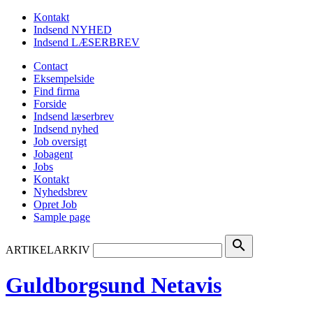
Kontakt
Indsend NYHED
Indsend LÆSERBREV
Contact
Eksempelside
Find firma
Forside
Indsend læserbrev
Indsend nyhed
Job oversigt
Jobagent
Jobs
Kontakt
Nyhedsbrev
Opret Job
Sample page
search
ARTIKELARKIV
Guldborgsund Netavis