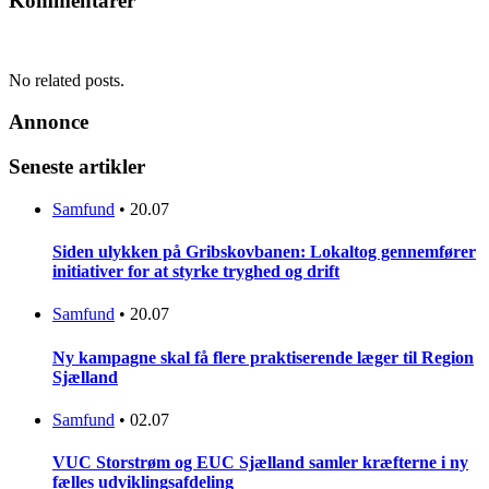
Kommentarer
No related posts.
Annonce
Seneste artikler
Samfund
•
20.07
Siden ulykken på Gribskovbanen: Lokaltog gennemfører
initiativer for at styrke tryghed og drift
Samfund
•
20.07
Ny kampagne skal få flere praktiserende læger til Region
Sjælland
Samfund
•
02.07
VUC Storstrøm og EUC Sjælland samler kræfterne i ny
fælles udviklingsafdeling