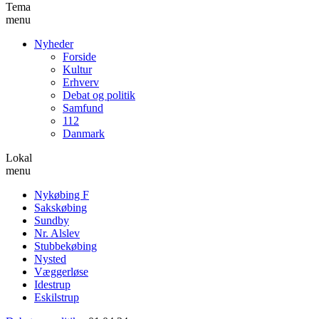
Tema
menu
Nyheder
Forside
Kultur
Erhverv
Debat og politik
Samfund
112
Danmark
Lokal
menu
Nykøbing F
Sakskøbing
Sundby
Nr. Alslev
Stubbekøbing
Nysted
Væggerløse
Idestrup
Eskilstrup