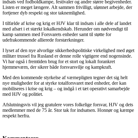
indsats ved fodboldkampe, festivaler og andre større begivenheder.
Listen er meget længere. Alt sammen frivilligt, ulønnet arbejde, der
fortjener dyb respekt og stor taknemlighed.
I tilfælde af krise og krig er HJV klar til indsats i alle dele af landet
med afsæt i et stærkt lokalkendskab. Herunder om nødvendigt til
kamp sammen med Forsvarets enheder samt til støtte for
udefrakommende allierede forstærkninger.
I lyset af den nye alvorlige sikkerhedspolitiske virkelighed med øget
militær trussel fra Rusland er denne rolle vigtigere end nogensinde.
Vi har også i fremtiden brug for et stort og lokalt forankret
hjemmeværn, der sikrer både forsvarsvilje og kampkraft.
Med den kommende styrkelse af værnepligten tegner det sig helt
nye muligheder for at styrke totalforsvaret med enheder, der kan
mobiliseres i krise og krig – og indgå i et tæt operativt samarbejde
med HJV og politiet.
Afslutningsvis vil jeg gratulere vores folkelige forsvar, HJV og dets
medlemmer med de 75 år. Stor tak for indsatsen. Honnør og kæmpe
respekt herfra.