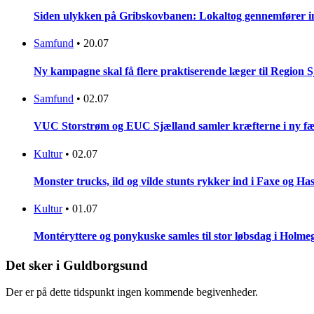
Siden ulykken på Gribskovbanen: Lokaltog gennemfører initi
Samfund
•
20.07
Ny kampagne skal få flere praktiserende læger til Region 
Samfund
•
02.07
VUC Storstrøm og EUC Sjælland samler kræfterne i ny fæl
Kultur
•
02.07
Monster trucks, ild og vilde stunts rykker ind i Faxe og Has
Kultur
•
01.07
Montéryttere og ponykuske samles til stor løbsdag i Holme
Det sker i Guldborgsund
Der er på dette tidspunkt ingen kommende begivenheder.