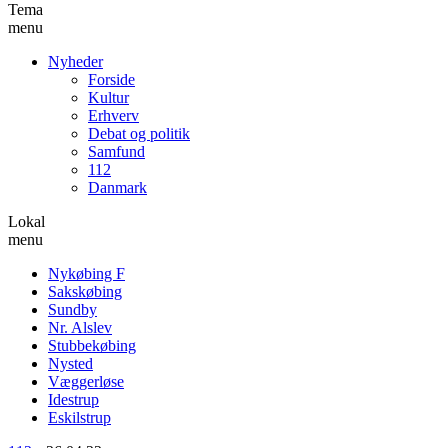
Tema
menu
Nyheder
Forside
Kultur
Erhverv
Debat og politik
Samfund
112
Danmark
Lokal
menu
Nykøbing F
Sakskøbing
Sundby
Nr. Alslev
Stubbekøbing
Nysted
Væggerløse
Idestrup
Eskilstrup