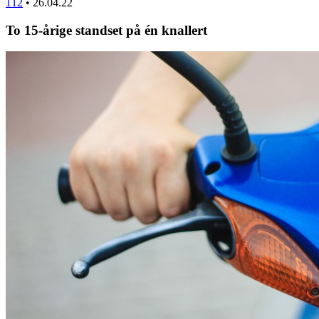
112
•
26.04.22
To 15-årige standset på én knallert