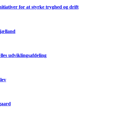
ativer for at styrke tryghed og drift
Sjælland
les udviklingsafdeling
lev
gaard