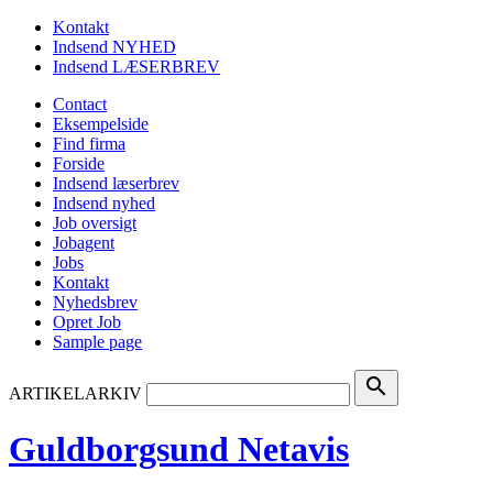
Kontakt
Indsend NYHED
Indsend LÆSERBREV
Contact
Eksempelside
Find firma
Forside
Indsend læserbrev
Indsend nyhed
Job oversigt
Jobagent
Jobs
Kontakt
Nyhedsbrev
Opret Job
Sample page
search
ARTIKELARKIV
Guldborgsund Netavis