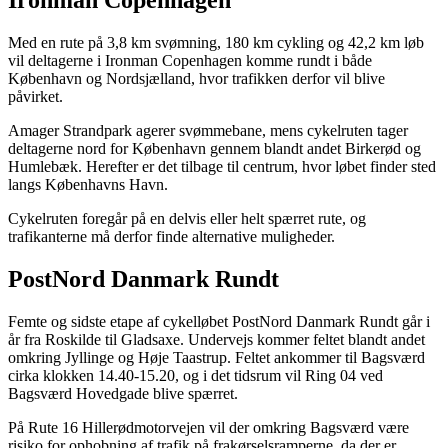
Ironman Copenhagen
Med en rute på 3,8 km svømning, 180 km cykling og 42,2 km løb
vil deltagerne i Ironman Copenhagen komme rundt i både
København og Nordsjælland, hvor trafikken derfor vil blive
påvirket.
Amager Strandpark agerer svømmebane, mens cykelruten tager
deltagerne nord for København gennem blandt andet Birkerød og
Humlebæk. Herefter er det tilbage til centrum, hvor løbet finder sted
langs Københavns Havn.
Cykelruten foregår på en delvis eller helt spærret rute, og
trafikanterne må derfor finde alternative muligheder.
PostNord Danmark Rundt
Femte og sidste etape af cykelløbet PostNord Danmark Rundt går i
år fra Roskilde til Gladsaxe. Undervejs kommer feltet blandt andet
omkring Jyllinge og Høje Taastrup. Feltet ankommer til Bagsværd
cirka klokken 14.40-15.20, og i det tidsrum vil Ring 04 ved
Bagsværd Hovedgade blive spærret.
På Rute 16 Hillerødmotorvejen vil der omkring Bagsværd være
risiko for ophobning af trafik på frakørselsramperne, da der er