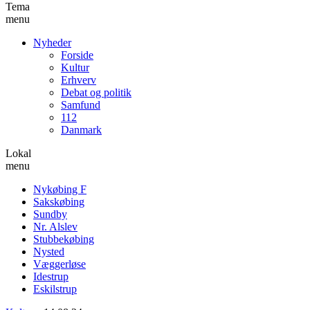
Tema
menu
Nyheder
Forside
Kultur
Erhverv
Debat og politik
Samfund
112
Danmark
Lokal
menu
Nykøbing F
Sakskøbing
Sundby
Nr. Alslev
Stubbekøbing
Nysted
Væggerløse
Idestrup
Eskilstrup