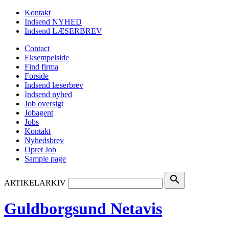
Kontakt
Indsend NYHED
Indsend LÆSERBREV
Contact
Eksempelside
Find firma
Forside
Indsend læserbrev
Indsend nyhed
Job oversigt
Jobagent
Jobs
Kontakt
Nyhedsbrev
Opret Job
Sample page
search
ARTIKELARKIV
Guldborgsund Netavis