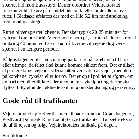
spærret ind mod Bagsværd. Derfor opfordrer Vejdirektoratet
trafikanter til at køre på et andet tidspunkt eller finde alternative
ruter. I Gladsaxe afsluttes der med en lille 5,2 km rundstrækning
frem mod målstregen.
Ruten bliver spærret løbende. Det sker typisk 20-25 minutter før,
rytterne kommer forbi. Vær opmærksom på, at ruten i alt er spærret i
omkring 40 minutter. I start- og målbyerne vil vejene dog være
spærret i en længere periode.
På løbsdagen er al standsning og parkering på kørebanen til fare
eller ulempe, da feltet skal kunne komme sikkert frem. Det er tilladt
at parkere langs vejene i yderrabatten ved siden af vejen, men ikke
på kørebane, cykelsti eller fortov. Det er op til politiet at afgøre, om
en parkeret bil er til fare eller ulempe for cykelløbet og derfor skal
flyttes. Følg altid den aktuelle skiltning om standsning og parkering.
Gode råd til trafikanter
Vejdirektoratet opfordrer tilskuere til både Ironman Copenhagen og
PostNord Danmark Rundt samt øvrige trafikanter til at sætte ekstra
tid af til rejsen og følge Vejdirektoratets trafikråd på dagen.
For tilskuere: