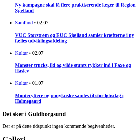
Ny kampagne skal få flere praktiserende læger til Region
Sjælland
Samfund
•
02.07
VUC Storstrøm og EUC Sjælland samler kræfterne i ny
fælles udviklingsafdeling
Kultur
•
02.07
Monster trucks, ild og vilde stunts rykker ind i Faxe og
Haslev
Kultur
•
01.07
Montéryttere og ponykuske samles til stor løbsdag i
Holmegaard
Det sker i Guldborgsund
Der er på dette tidspunkt ingen kommende begivenheder.
Galleri